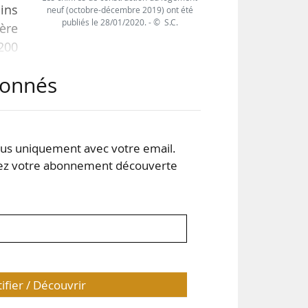
ins
neuf (octobre-décembre 2019) ont été
publiés le 28/01/2020. - © S.C.
tère
 200
même
abonnés
300
s uniquement avec votre email.
 votre abonnement découverte
tifier / Découvrir