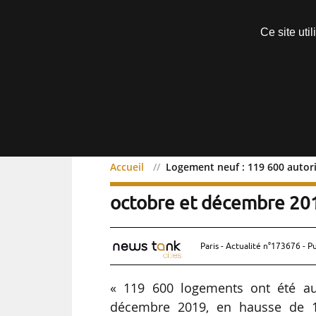
Découvrir sans engagement
Ce site uti
Menu
Accueil
Logement neuf : 119 600 autori
Logement neuf : 119 600 
octobre et décembre 201
Paris - Actualité n°173676 - P
« 119 600 logements ont été aut
décembre 2019, en hausse de 1