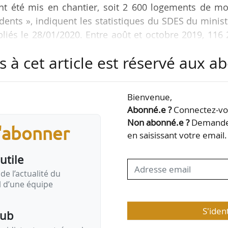
nt été mis en chantier, soit 2 600 logements de mo
dents », indiquent les statistiques du SDES du minis
bliés le 28/01/2020. Entre août et octobre 2019, 116
torisés à la construction, -4,1 % par rapport à la 
s à cet article est réservé aux 
avaient été mis en chantier (-3,2 %).
orisés à la construction en 2019 (-2,3 %) et 410 
Bienvenue,
ar rapport à 2018, selon les statistiques du SDES.
Abonné.e ?
Connectez-vou
ogements…
Non abonné.e ?
Demandez
s'abonner
en saisissant votre email.
utile
de l’actualité du
il d’une équipe
S'iden
pub