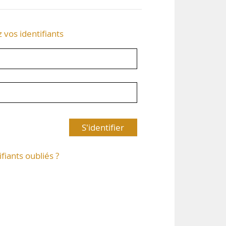
z vos identifiants
S'identifier
ifiants oubliés ?