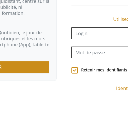
idistant, centré sur la
ublicité, ni
i formation.
Utilise
uotidien, le jour de
rubriques et les mots
artphone (App), tablette
R
Retenir mes identifiants
Ident