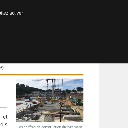
Nous joindre
itez activer
Espace abonné
%)
 et
ois
Les chiffres de construction du logement