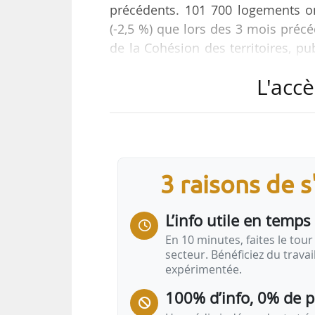
précédents. 101 700 logements o
(-2,5 %) que lors des 3 mois précé
de la Cohésion des territoires, pu
nouveaux logements avaient été au
L'accè
période en 2018. 89 100 logements 
• 449 400 logements ont été aut
logements mis en chantier (-1 %) p
• En 2019, les autorisations de l
3 raisons de 
L’info utile en temps 
En 10 minutes, faites le tour 
secteur. Bénéficiez du trava
expérimentée.
100% d’info, 0% de 