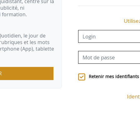
idistant, centré sur la
ublicité, ni
i formation.
Utilise
uotidien, le jour de
rubriques et les mots
artphone (App), tablette
R
Retenir mes identifiants
Ident