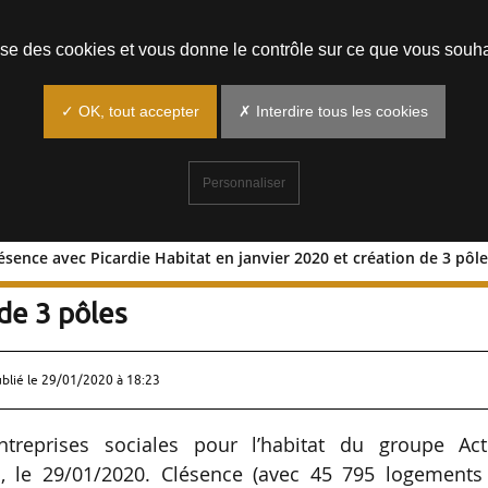
Prendre un rendez-vous
lise des cookies et vous donne le contrôle sur ce que vous souha
✓ OK, tout accepter
✗ Interdire tous les cookies
Personnaliser
ésence avec Picardie Habitat en janvier 2020 et création de 3 pôl
 de Clésence avec Picardie Habitat en
 de 3 pôles
ublié le
29/01/2020 à 18:23
ntreprises sociales pour l’habitat du groupe Act
, le 29/01/2020. Clésence (avec 45 795 logements