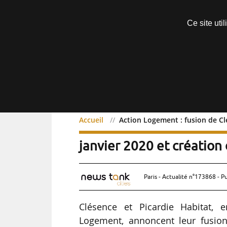
Découvrir sans engagement
Ce site uti
Menu
Accueil
Action Logement : fusion de Cl
Action Logement : fusion
janvier 2020 et création
Paris - Actualité n°173868 - P
Clésence et Picardie Habitat, e
Logement, annoncent leur fusion