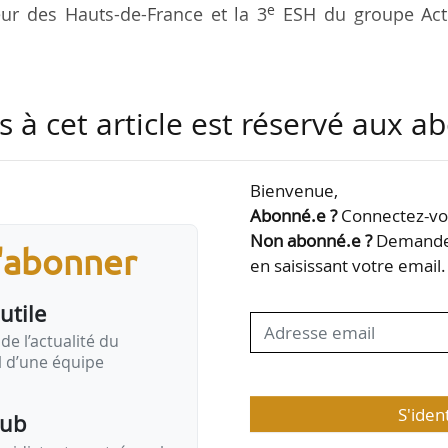
e
ur des Hauts-de-France et la 3
ESH du groupe Act
 un projet engagé depuis plus d’un an entre le
s à cet article est réservé aux 
La fusion prévoit une nouvelle organisation territor
rd Pas-de-Calais, Somme, Oise et Nord de l’Île-de-Fra
e et de l’Île-de-France ont « chacun une identité pr
Bienvenue,
tière de logement » et sont pilotés par un direct
Abonné.e ?
Connectez-vou
 indique l’ESH. « Chaque direction territoriale a p
Non abonné.e ?
Demandez
s'abonner
en saisissant votre email.
utile
de l’actualité du
il d’une équipe
S'iden
pub