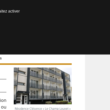
Nous joindre
itez activer
Espace abonné
es
ion
 ou
Résidence Clésence « Le Champ Louvet »