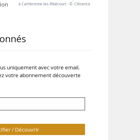
ion
à Cambronne-les-Ribécourt - © Clésence
s 2
abonnés
iale
nce.
opre
eur
s uniquement avec votre email.
our
 votre abonnement découverte
tifier / Découvrir