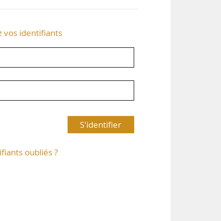
z vos identifiants
S'identifier
ifiants oubliés ?