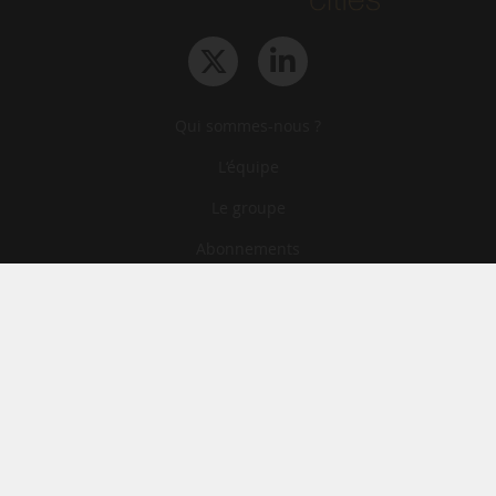
Qui sommes-nous ?
L‘équipe
Le groupe
Abonnements
Contact
Archives
CGA
Mentions légales
Confidentialité