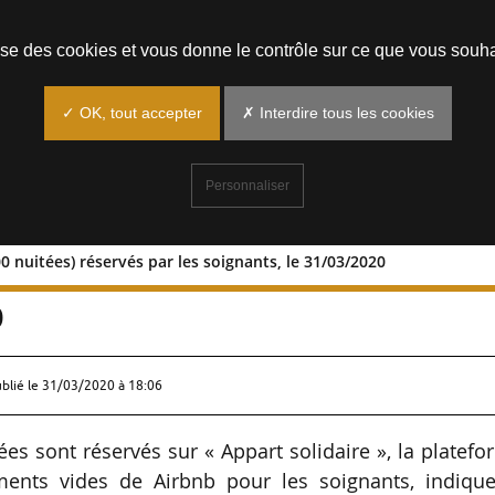
Prendre un rendez-vous
lise des cookies et vous donne le contrôle sur ce que vous souha
✓ OK, tout accepter
✗ Interdire tous les cookies
Personnaliser
0 nuitées) réservés par les soignants, le 31/03/2020
 (11 000 nuitées) réservés par les
0
ublié le
31/03/2020 à 18:06
es sont réservés sur « Appart solidaire », la platef
ents vides de Airbnb pour les soignants, indique