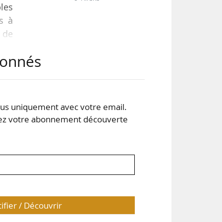
bles
s à
 de
abonnés
ent
si à
qui
s uniquement avec votre email.
 votre abonnement découverte
tifier / Découvrir