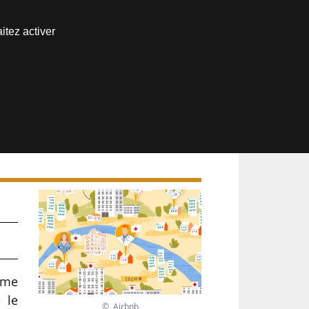
Nous joindre
itez activer
Espace abonné
orme
 le
© Airbnb