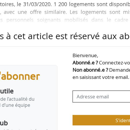
itoires, le 31/03/2020. 1 200 logements sont disponi
», avec une offre similaire. Les logements sont mi
les personnels soignants mobilisés dans le cadre
s à cet article est réservé aux 
ement réservés par les personnels soignants, notamm
hôpital ou en Ehpad », selon le ministère. Ils sont aus
Bienvenue,
énévoles des centres d’hébergement d’urgence pour 
Abonné.e ?
Connectez-vou
 continuité de présence de salariés et…
Non abonné.e ?
Demandez
s'abonner
en saisissant votre email.
utile
de l’actualité du
il d’une équipe
S'iden
pub