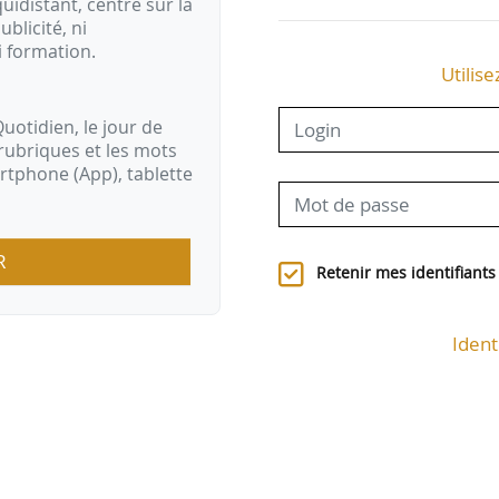
idistant, centré sur la
ublicité, ni
i formation.
Utilise
uotidien, le jour de
rubriques et les mots
artphone (App), tablette
R
Retenir mes identifiants
Ident