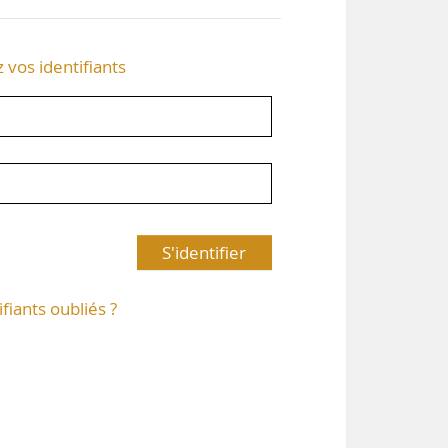
z vos identifiants
S'identifier
ifiants oubliés ?