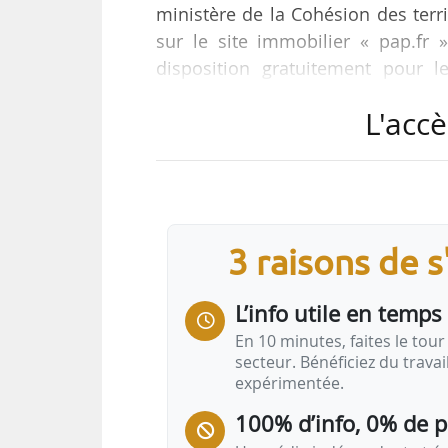
ministère de la Cohésion des terr
sur le site immobilier « pap.fr 
disposition gratuitement pour 
l’épidémie de Covid-19.
L'accè
Les logements sont « particulièr
les infirmiers et infirmières, à l’
disposition des personnels et b
« l’enjeu est de pouvoir assurer la
3 raisons de 
L’info utile en temps 
En 10 minutes, faites le tour 
secteur. Bénéficiez du trava
expérimentée.
100% d’info, 0% de 