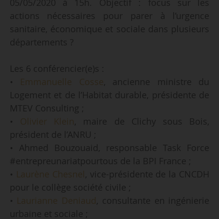
05/05/2020 à 15h. Objectif : focus sur les
actions nécessaires pour parer à l’urgence
sanitaire, économique et sociale dans plusieurs
départements ?
Les 6 conférencier(e)s :
•
Emmanuelle Cosse
, ancienne ministre du
Logement et de l’Habitat durable, présidente de
MTEV Consulting ;
•
Olivier Klein
, maire de Clichy sous Bois,
président de l’ANRU ;
• Ahmed Bouzouaid, responsable Task Force
#entrepreunariatpourtous de la BPI France ;
•
Laurène Chesnel
, vice-présidente de la CNCDH
pour le collège société civile ;
•
Laurianne Deniaud
, consultante en ingénierie
urbaine et sociale ;