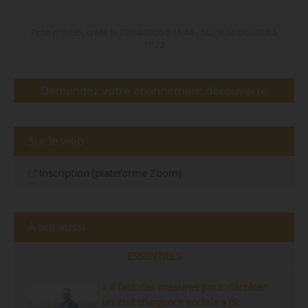
Fiche n° 9835, créée le 27/04/2020 à 15:44 - MàJ le 08/04/2024 à
17:22
Demandez votre abonnement découverte
Sur le web
Inscription (plateforme Zoom)
À lire aussi
ESSENTIELS
« Il faut des mesures pour décréter
un état d’urgence sociale » (S.