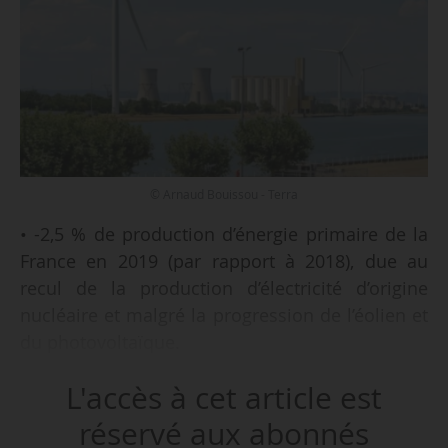
© Arnaud Bouissou - Terra
• -2,5 % de production d’énergie primaire de la
France en 2019 (par rapport à 2018), due au
recul de la production d’électricité d’origine
nucléaire et malgré la progression de l’éolien et
du photovoltaïque.
• -1,4 % de consommation primaire.
L'accès à cet article est
• -0,9 % de consommation finale d’énergie
(après correction des variations climatiques),
réservé aux abonnés