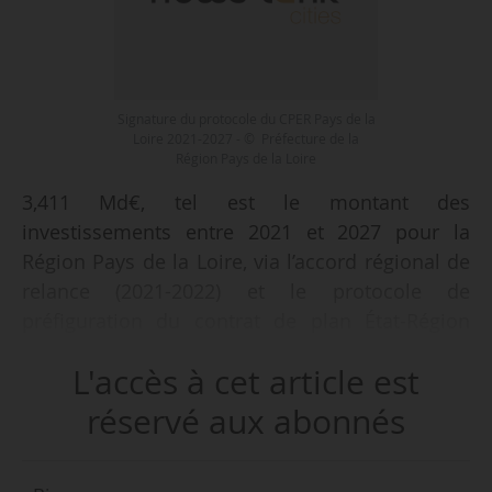
Signature du protocole du CPER Pays de la
Loire 2021-2027 - © Préfecture de la
Région Pays de la Loire
3,411 Md€, tel est le montant des
investissements entre 2021 et 2027 pour la
Région Pays de la Loire, via l’accord régional de
relance (2021-2022) et le protocole de
préfiguration du contrat de plan État-Région
(2021-2027), signés le 22/01/2021 par Jacqueline
L'accès à cet article est
Gourault, ministre de la Cohésion des territoires
et des relations avec les collectivités
réservé aux abonnés
territoriales, Christelle Morançais, présidente de
la Région Pays de la Loire, et Didier Martin,