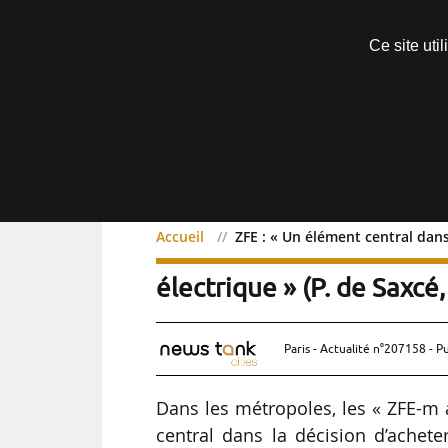
Découvrir sans engagement
Ce site uti
Menu
Accueil
ZFE : « Un élément central dans
ZFE : « Un élément centr
électrique » (P. de Saxc
Paris - Actualité n°207158 - P
Dans les métropoles, les « ZFE-m a
central dans la décision d’achete