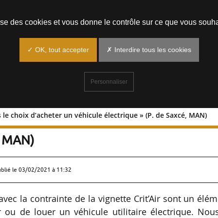
Prendre un rendez-vous
lise des cookies et vous donne le contrôle sur ce que vous souha
✓ OK, tout accepter
✗ Interdire tous les cookies
Personnaliser
 le choix d’acheter un véhicule électrique » (P. de Saxcé, MAN)
al dans le choix d’acheter un véhicule
é, MAN)
ublié le
03/02/2021 à 11:32
vec la contrainte de la vignette Crit’Air sont un élé
r ou de louer un véhicule utilitaire électrique. Nou