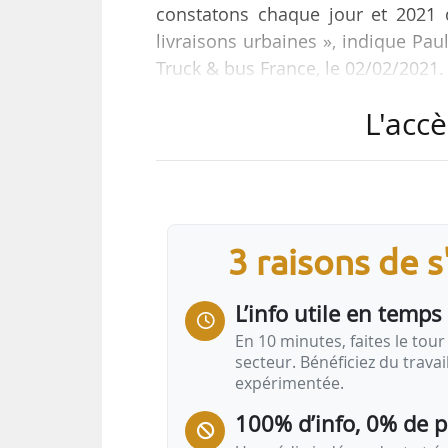
constatons chaque jour et 2021 
livraisons urbaines », indique Pau
Truck & bus France, le 02/02/2021.
L'accè
En 2020, 137 000 véhicules utilita
en France (-9 % par rapport à 201
environ 200 pour Volkswagen, 19
des usages urbains. Les autonomi
conducteur est formé à l’éco-cond
3 raisons de 
L’info utile en temps 
En 10 minutes, faites le tour 
secteur. Bénéficiez du trava
expérimentée.
100% d’info, 0% de 