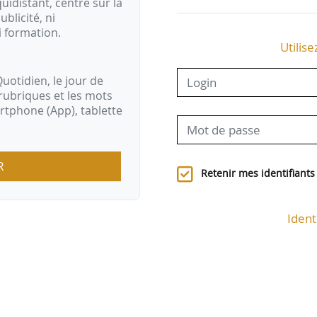
idistant, centré sur la
ublicité, ni
i formation.
Utilise
uotidien, le jour de
rubriques et les mots
artphone (App), tablette
R
Retenir mes identifiants
Ident