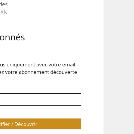
des
 MAN
abonnés
ulés
dont
s à
les
s uniquement avec votre email.
 votre abonnement découverte
tifier / Découvrir