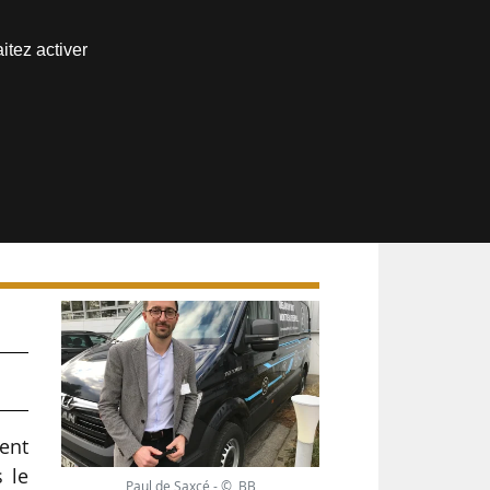
Nous joindre
itez activer
Espace abonné
ment
s le
Paul de Saxcé - © BB