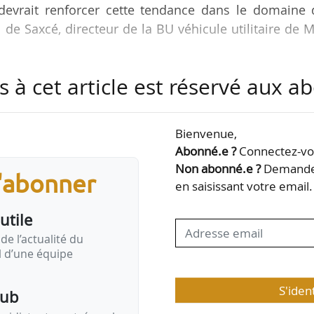
devrait renforcer cette tendance dans le domaine 
l de Saxcé, directeur de la BU véhicule utilitaire de
s à cet article est réservé aux 
ires de 3,5 tonnes (toutes marques) ont été immatric
9). Dans ce volume de ventes, 700 sont électriques (
0 pour Renault et 90 pour MAN, avec le eTGE) dédié
Bienvenue,
es des VU vont de 80 à 160 km, « voire plus quand 
Abonné.e ?
Connectez-vou
uite ». En 2021…
Non abonné.e ?
Demandez
s'abonner
en saisissant votre email.
utile
de l’actualité du
il d’une équipe
S'iden
pub