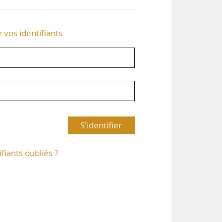
z vos identifiants
S'identifier
ifiants oubliés ?