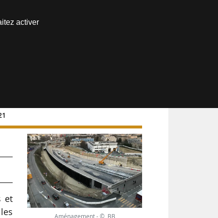
Nous joindre
itez activer
Espace abonné
21
rs
 et
 les
Aménagement - © BB