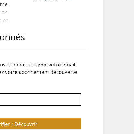
rme
 en
e et
 de
abonnés
300
 de
s uniquement avec votre email.
 votre abonnement découverte
tifier / Découvrir