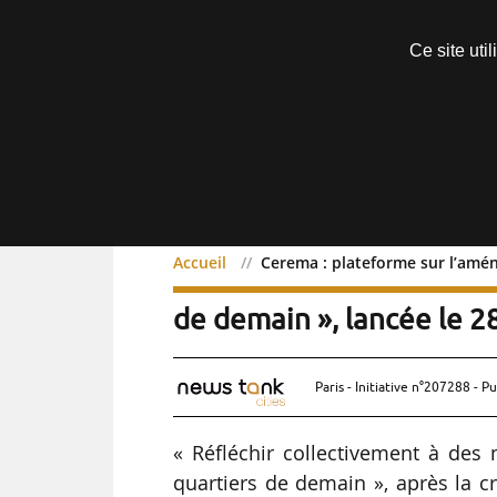
Découvrir sans engagement
Ce site uti
Menu
Accueil
Cerema : plateforme sur l’amén
Cerema : plateforme sur 
de demain », lancée le 
Paris - Initiative n°207288 - Pu
« Réfléchir collectivement à des
quartiers de demain », après la cri