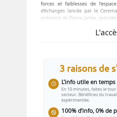
forces et faiblesses de l’espac
d’échanges lancée par le Cerema
présence de Pierre Jarlier, préside
ancien président du Cerema, et 
L'accè
Tours et professeur affilié à l’
membres au 02/02/2021.
Un questionnaire diffusé durant l
l’aménagement et un atelier sur le
3 raisons de 
L’info utile en temps 
En 10 minutes, faites le tour 
secteur. Bénéficiez du trava
expérimentée.
100% d’info, 0% de 