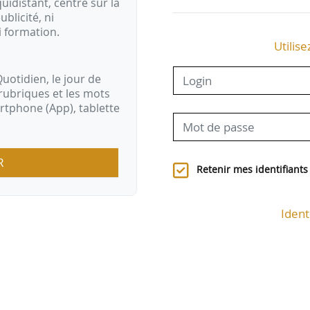
idistant, centré sur la
ublicité, ni
i formation.
Utilise
uotidien, le jour de
rubriques et les mots
artphone (App), tablette
R
Retenir mes identifiants
Ident