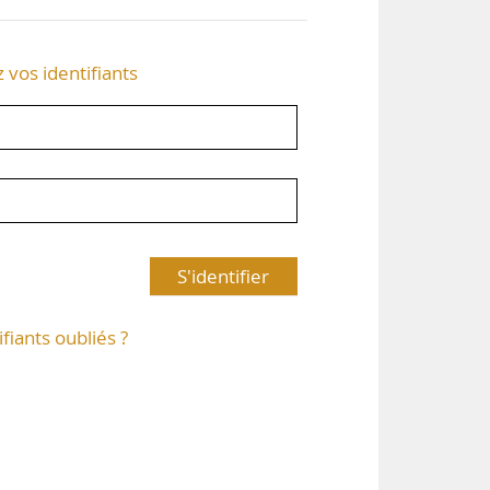
z vos identifiants
S'identifier
ifiants oubliés ?