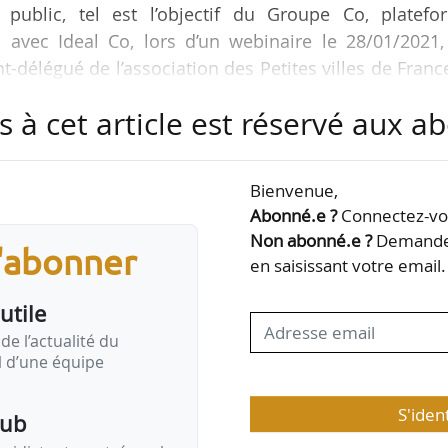
e public, tel est l’objectif du Groupe Co, platefo
 avec Ideal Co, lors d’un webinaire le 28/01/2021,
nt-délégué de l’association des Petites villes de Franc
Jérôme Baratier, directeur de l’Agence d’Urbanisme
s à cet article est réservé aux 
école urbaine de Sciences Po. Le Groupe Co compte 
Bienvenue,
e
e 1
confinement auprès des acteurs du logement et
Abonné.e ?
Connectez-vou
s sujets à problématiser ont fait…
Non abonné.e ?
Demandez
s'abonner
en saisissant votre email.
utile
de l’actualité du
il d’une équipe
S'iden
pub