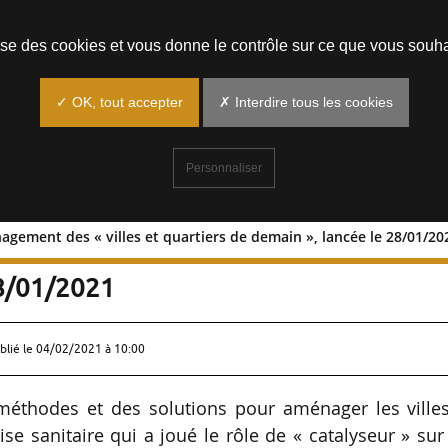
Prendre un rendez-vous
lise des cookies et vous donne le contrôle sur ce que vous souha
✓ OK, tout accepter
✗ Interdire tous les cookies
Personnaliser
agement des « villes et quartiers de demain », lancée le 28/01/20
l’aménagement des « villes et quartie
28/01/2021
blié le
04/02/2021 à 10:00
 méthodes et des solutions pour aménager les villes
se sanitaire qui a joué le rôle de « catalyseur » sur