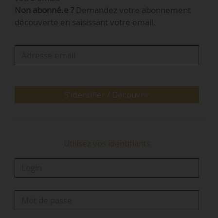
Gourault, à Paris le 02/02/2021.
Non abonné.e ?
Demandez votre abonnement
découverte en saisissant votre email.
S'identifier / Découvrir
Utilisez vos identifiants