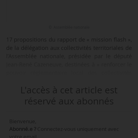
© Assemblée nationale
17 propositions du rapport de « mission flash »,
de la délégation aux collectivités territoriales de
l’Assemblée nationale, présidée par le député
Jean-René Cazeneuve, destinées à « renforcer le
pouvoir réglementaire local des collectivités
territoriales », réalisé par les 2 députées
L'accès à cet article est
rapporteures Patricia Lemoine et Monica Michel
le 10/12/2020, en vue de la loi 4D.
réservé aux abonnés
Le rapport (38 pages) a été remis à la ministre
Bienvenue,
de la Cohésion des territoires et des relations
Abonné.e ?
Connectez-vous uniquement avec
avec les collectivités territoriales Jacqueline
votre email.