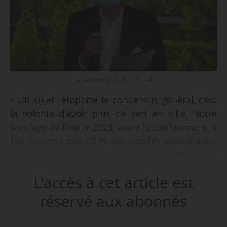
Laurent Mogno - © ETC Talk
« Un sujet remporte le consensus général, c’est
la volonté d’avoir plus de vert en ville. Notre
sondage de février 2020, avant le confinement, a
fait ressortir que 63 % des sondés souhaitaient
plus de vert dans leur quartier, que 88 % des
sondés fréquentaient les espaces verts de leur
L'accès à cet article est
quartier au moins une fois par mois dans leur
commune, que près d’un sondé sur deux
réservé aux abonnés
souhaiterait participer à des activités
d’agriculture urbaine. Pour plus de 9 personnes