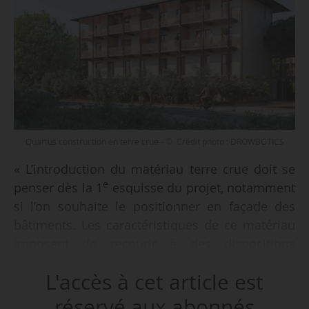
Quartus construction en terre crue - © Crédit photo : DROWBOTICS
« L’introduction du matériau terre crue doit se
e
penser dès la 1
esquisse du projet, notamment
si l’on souhaite le positionner en façade des
bâtiments. Les caractéristiques de ce matériau
imposent de recourir à des dispositions
constructives particulières, de façon d’autant
L'accès à cet article est
plus aisées que l’architecture du projet les aura
intégrées dès le départ », indiquent Guillaume
réservé aux abonnés