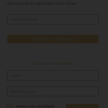
découverte en saisissant votre email.
plus accrus.
Tels sont les 4 axes d’action en faveur de la
mixité sociale, selon le rapport de mission du
Conseil national de l’habitat, remis à
Emmanuelle Wargon, ministre chargée du
Logement, le 27/01/2021.
S'identifier / Découvrir
« Les travaux et visites ont permis de démontrer
combien la mixité dépendait en réalité d’un…
Utilisez vos identifiants
Retenir mes identifiants