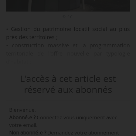
© S.C.
• Gestion du patrimoine locatif social au plus
près des territoires ;
• construction massive et la programmation
territoriale de l’offre nouvelle par typologie
d’habitat ;
• mobilisation du parc privé par le
L'accès à cet article est
développement de l’accession sociale à la
propriété et la captation de logements locatifs
réservé aux abonnés
grâce à des dispositifs d’accompagnement
adaptés ;
Bienvenue,
• renforcement du lien humain avec la
Abonné.e ?
Connectez-vous uniquement avec
population grâce à un meilleur
votre email.
accompagnement des demandeurs, une
Non abonné.e ?
Demandez votre abonnement
présence de services publics et de proximité,