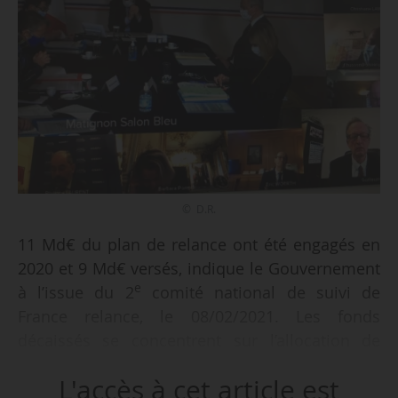
© D.R.
11 Md€ du plan de relance ont été engagés en
2020 et 9 Md€ versés, indique le Gouvernement
e
à l’issue du 2
comité national de suivi de
France relance, le 08/02/2021. Les fonds
décaissés se concentrent sur l’allocation de
rentrée scolaire exceptionnelle, la mobilité
L'accès à cet article est
durable et la rénovation énergétique. Les