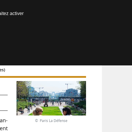
Nous joindre
itez activer
Espace abonné
es)
an-
© Paris La Défense
ent