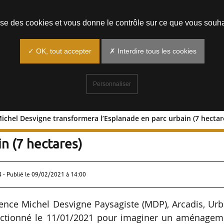
Prendre un rendez-vous
lise des cookies et vous donne le contrôle sur ce que vous souha
✓ OK, tout accepter
✗ Interdire tous les cookies
Personnaliser
Michel Desvigne transformera l’Esplanade en parc urbain (7 hectar
ipe de Michel Desvigne transformera
in (7 hectares)
 - Publié le
09/02/2021 à 14:00
nce Michel Desvigne Paysagiste (MDP), Arcadis, Urb
électionné le 11/01/2021 pour imaginer un aménagem