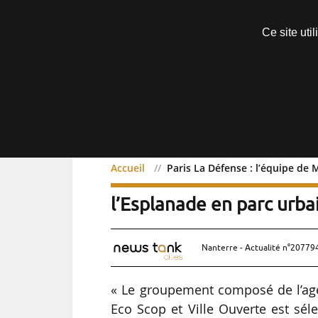
Découvrir sans engagement
Ce site uti
Menu
Accueil
Paris La Défense : l’équipe de 
Paris La Défense : l’équ
l’Esplanade en parc urba
Nanterre - Actualité n°207794
« Le groupement composé de l’age
Eco Scop et Ville Ouverte est s