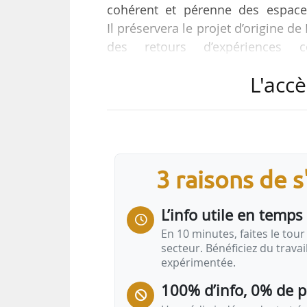
cohérent et pérenne des espaces
Il préservera le projet d’origine d
des retours d’expériences c
indique l’établissement public Pari
L'accè
« Le lauréat de la consultation a
d’affaires dans une réflexion glo
surface qu’en sous-face (réseaux, 
urbain de 7 ha, entre les bassins
3 raisons de 
L’info utile en temps 
En 10 minutes, faites le tour 
secteur. Bénéficiez du trava
expérimentée.
100% d’info, 0% de 