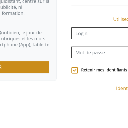
idistant, centré sur la
ublicité, ni
i formation.
Utilise
uotidien, le jour de
rubriques et les mots
artphone (App), tablette
R
Retenir mes identifiants
Ident