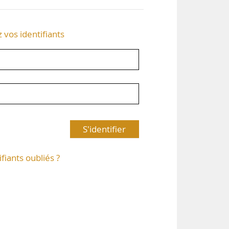
z vos identifiants
S'identifier
ifiants oubliés ?