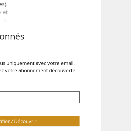
s).
x et
 »,
abonnés
tier
t en
parc
s uniquement avec votre email.
 votre abonnement découverte
tifier / Découvrir