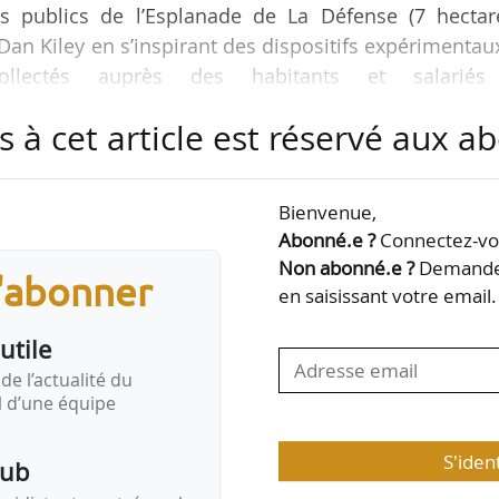
 publics de l’Esplanade de La Défense (7 hectare
e Dan Kiley en s’inspirant des dispositifs expérimentau
ollectés auprès des habitants et salariés
s La Défense, le 08/02/2021.
s à cet article est réservé aux 
ura pour mission d’accompagner l’aménageur du quar
bale pour transformer durablement l’esplanade, tan
Bienvenue,
assainissement…) qui doit aboutir à la création d’un 
Abonné.e ?
Connectez-vou
 Agam et…
Non abonné.e ?
Demandez
s'abonner
en saisissant votre email.
utile
de l’actualité du
il d’une équipe
S'iden
pub