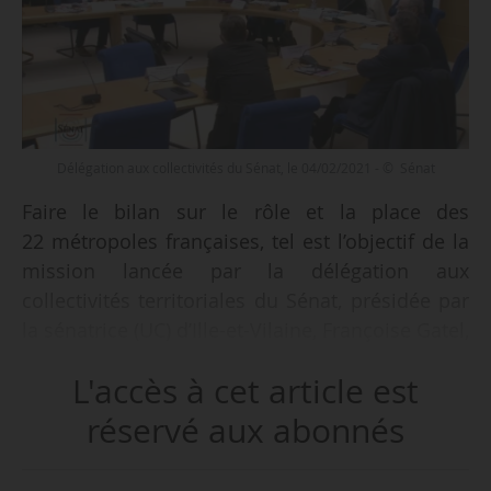
Délégation aux collectivités du Sénat, le 04/02/2021 - © Sénat
Faire le bilan sur le rôle et la place des
22 métropoles françaises, tel est l’objectif de la
mission lancée par la délégation aux
collectivités territoriales du Sénat, présidée par
la sénatrice (UC) d’Ille-et-Vilaine, Françoise Gatel,
depuis octobre 2020, au Sénat le 04/02/2021. La
L'accès à cet article est
e
mission effectuera les auditions au 1
semestre
et rendra ses travaux en juin 2021.
réservé aux abonnés
Les 4 rapporteures sont :