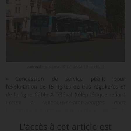
Bonneuil-sur-Marne - © CC BY-SA 2.0 - PR180.2
• Concession de service public pour
l’exploitation de 15 lignes de bus régulières et
de la ligne Câble A Téléval (téléphérique reliant
Créteil à Villeneuve-Saint-Georges dont
l’ouverture est prévue aux alentours de 2024-
2026) dans le sud-est du Val-de-Marne ;
L'accès à cet article est
• réalisation d’un centre bus opérationnel sur la