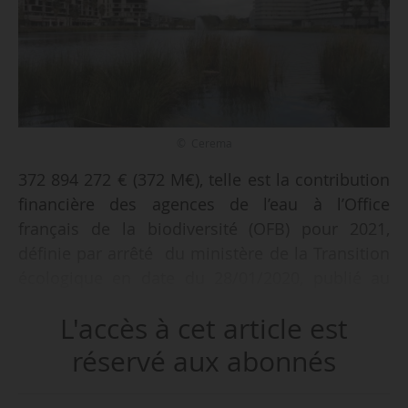
© Cerema
372 894 272 € (372 M€), telle est la contribution
financière des agences de l’eau à l’Office
français de la biodiversité (OFB) pour 2021,
définie par arrêté du ministère de la Transition
écologique en date du 28/01/2020, publié au
Journal Officiel du 10/02/2021. Il s’agit du
L'accès à cet article est
principal moyen de financement de l’OFB.
réservé aux abonnés
Depuis la loi de finances 2019, les contributions
sont réparties selon le potentiel économique du