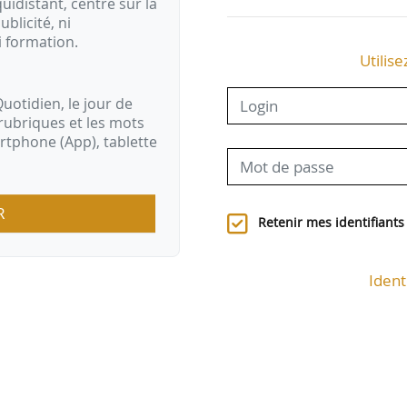
idistant, centré sur la
ublicité, ni
i formation.
Utilise
uotidien, le jour de
rubriques et les mots
artphone (App), tablette
R
Retenir mes identifiants
Ident