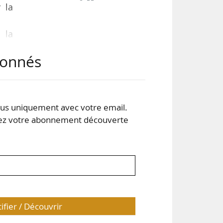
 la
 la
abonnés
des
s uniquement avec votre email.
ions
 votre abonnement découverte
 par
tifier / Découvrir