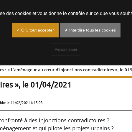
Prendre un rendez-vous
lise des cookies et vous donne le contrôle sur ce que vous souha
✓ OK, tout accepter
✗ Interdire tous les cookies
Personnaliser
 : « L’aménageur au cœur d’injonctions contradictoires », le 01
nageurs : « L’aménageur au cœur
ires », le 01/04/2021
blié le
11/02/2021 à 15:03
confronté à des injonctions contradictoires ?
ménagement et qui pilote les projets urbains ?