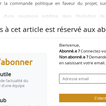
r la commande politique en faveur du projet, sur
d’une souplesse extrême dans l’évolution de
tenir ?
s à cet article est réservé aux 
a filière ?
rochaines rencontres du Réseau national 
 Paris.
Bienvenue,
Abonné.e ?
Connectez-vou
 travail 2020-2021 : « L’aménageur au cœur d’injonct
Non abonné.e ?
Demandez
s'abonner
 l’équation ? » Les journées du RNA sont organisées
en saisissant votre email.
anisme et des paysages, avec le soutien technique du…
utile
de l’actualité du
il d’une équipe
S'iden
pub