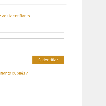
z vos identifiants
S'identifier
ifiants oubliés ?