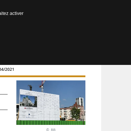
Nous joindre
itez activer
Espace abonné
/04/2021
© BB