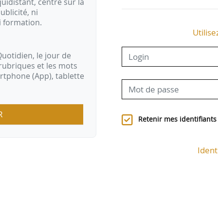
idistant, centré sur la
ublicité, ni
i formation.
Utilise
uotidien, le jour de
rubriques et les mots
artphone (App), tablette
R
Retenir mes identifiants
Ident