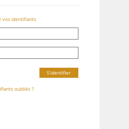
z vos identifiants
S'identifier
ifiants oubliés ?