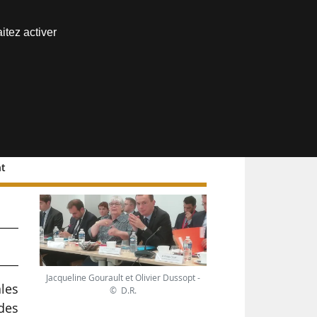
Nous joindre
itez activer
Espace abonné
nt
au
Jacqueline Gourault et Olivier Dussopt -
ales
© D.R.
des