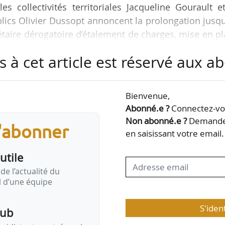
les collectivités territoriales Jacqueline Gourault e
ics Olivier Dussopt annoncent la prolongation jusq
taire dérogatoire d’étalement de charges, mise en p
24/08/2020, le 12/02/2021.
s à cet article est réservé aux 
tif décrit par la circulaire du 24 août 2020 sera 
ocaux pour mise en application par leurs services.
Bienvenue,
 collectivités locales en 2020 leur permettait d’ét
Abonné.e ?
Connectez-vou
Non abonné.e ?
Demandez
s'abonner
en saisissant votre email.
utile
de l’actualité du
il d’une équipe
S'iden
pub