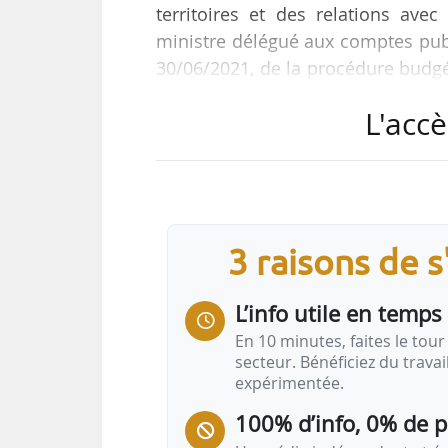
territoires et des relations avec 
ministre délégué aux comptes publ
30/06/2021, de la procédure budgé
par leur circulaire aux préfets du 
L'accè
« Un texte actualisant ce disposi
prochainement adressé aux élus l
mécanisme dérogatoire proposé aux
la charge budgétaire liée aux…
3 raisons de 
L’info utile en temps 
En 10 minutes, faites le tour 
secteur. Bénéficiez du trava
expérimentée.
100% d’info, 0% de 