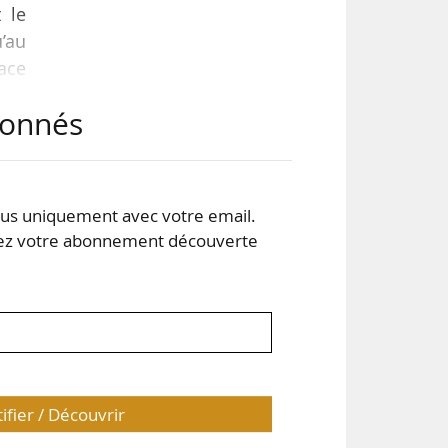
t le
u’au
lace
abonnés
très
 Le
aler
s uniquement avec votre email.
 votre abonnement découverte
tifier / Découvrir