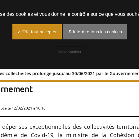
Prendre un rendez-vous
lise des cookies et vous donne le contrôle sur ce que vous souha
✓ OK, tout accepter
✗ Interdire tous les cookies
Personnaliser
es collectivités prolongé jusqu’au 30/06/2021 par le Gouverneme
rges des collectivités prolongé jusqu’
ernement
ublié le
12/02/2021 à 16:10
 dépenses exceptionnelles des collectivités territori
pidémie de Covid-19, la ministre de la Cohésion 