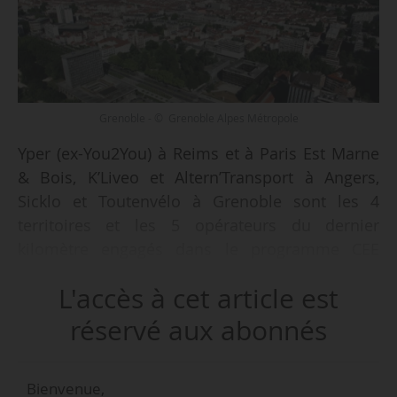
Grenoble - © Grenoble Alpes Métropole
Yper (ex-You2You) à Reims et à Paris Est Marne
& Bois, K’Liveo et Altern’Transport à Angers,
Sicklo et Toutenvélo à Grenoble sont les 4
territoires et les 5 opérateurs du dernier
kilomètre engagés dans le programme CEE
dédié au développement de la livraison
L'accès à cet article est
écologique de colis, le 15/02/2021. « D’autres
opérateurs sont en lice. L’appel à candidature
réservé aux abonnés
est toujours en cours pour les opérateurs du
dernier kilomètre, avec un objectif de 3
Bienvenue,
e
opérateurs par territoire. Concernant le 5