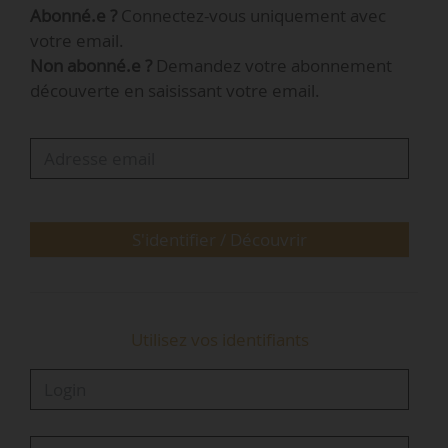
Abonné.e ?
Connectez-vous uniquement avec
territoire qui bénéficiera du dispositif CEE, Lyon
votre email.
et Marseille sont pressenties pour rejoindre le
Non abonné.e ?
Demandez votre abonnement
programme », indique Amauric Guinard,
découverte en saisissant votre email.
responsable grands comptes chez Sonergia, le
17/02/2021.
L’objectif de Colisactiv' : aider les opérateurs à
« gagner en compétitivité » face aux modes de
livraison thermiques…
S'identifier / Découvrir
Utilisez vos identifiants