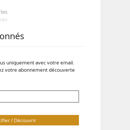
 les
trée
abonnés
é du
 les
s uniquement avec votre email.
 votre abonnement découverte
tifier / Découvrir