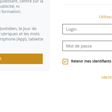
idistant, centré sur la
ublicité, ni
i formation.
Utilise
uotidien, le jour de
rubriques et les mots
artphone (App), tablette
R
Retenir mes identifiants
Ident