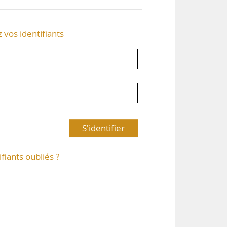
z vos identifiants
S'identifier
ifiants oubliés ?