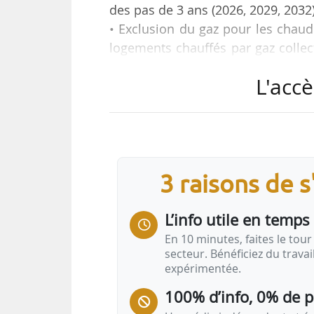
des pas de 3 ans (2026, 2029, 2032)
• Exclusion du gaz pour les chaudi
logements chauffés par gaz collec
en vigueur d’un CEP nr à 70 kWh/
L'accè
• Extensions avec maintien des dis
• Perméabilité à l’air et maintie
26/10/2010 de la RT 2012 et sup
meures de perméabilité à l’air par
• Ventilation. Permettre des mesu
3 raisons de 
L’info utile en temps 
En 10 minutes, faites le tour 
secteur. Bénéficiez du trava
expérimentée.
100% d’info, 0% de 