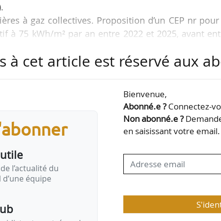
.
ères à gaz collectives. Proposition d’un CEP nr pour
tif à 75 kWh/m² par an entre 2022 et 2025, avant en
2
m
par an.
s à cet article est réservé aux 
positions de la RT 2012.
n de la méthode de mesure de l’annexe VII de l’arrêt
3
2
pression de la pénalisation de 0,2 m
/ (h.m
) pour
Bienvenue,
 échantillonnage justifiant une démarche qualité.
Abonné.e ?
Connectez-vou
res par…
Non abonné.e ?
Demandez
s'abonner
en saisissant votre email.
utile
de l’actualité du
il d’une équipe
S'iden
pub