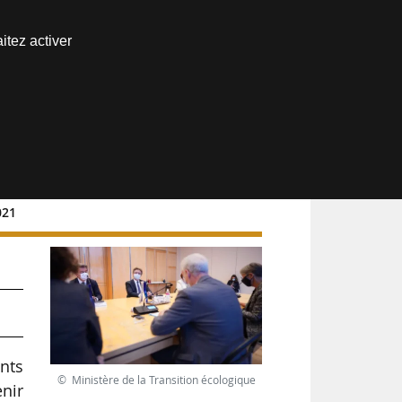
Nous joindre
itez activer
Espace abonné
021
n,
nts
© Ministère de la Transition écologique
enir