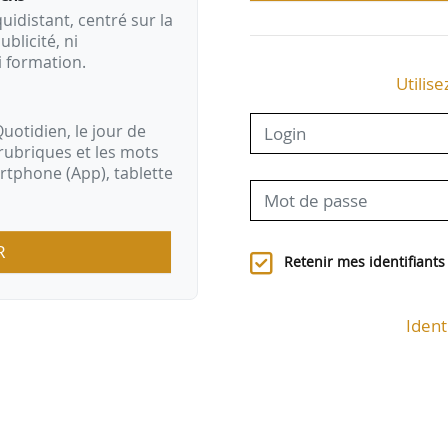
idistant, centré sur la
ublicité, ni
i formation.
Utilise
uotidien, le jour de
rubriques et les mots
artphone (App), tablette
R
Retenir mes identifiants
Ident