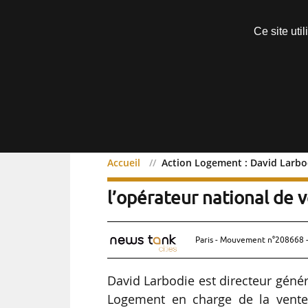
Découvrir sans engagement
Ce site uti
Menu
Accueil
Action Logement : David Larbod
Action Logement : David 
l’opérateur national de 
Paris - Mouvement n°208668 -
David Larbodie est directeur généra
Logement en charge de la vente 