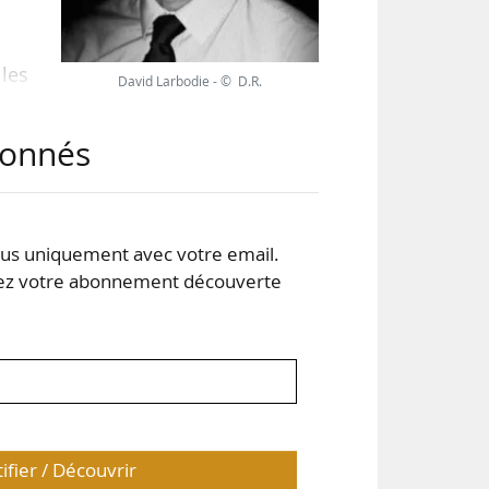
les
David Larbodie - © D.R.
À la
 des
abonnés
ant,
 en
s uniquement avec votre email.
 votre abonnement découverte
tifier / Découvrir