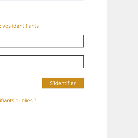
z vos identifiants
S'identifier
ifiants oubliés ?