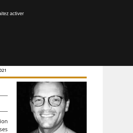
Nous joindre
itez activer
Espace abonné
2021
tion
ses