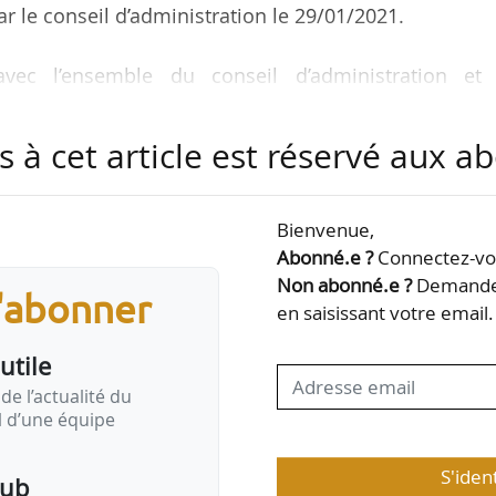
r le conseil d’administration le 29/01/2021.
avec l’ensemble du conseil d’administration et 
 en œuvre la feuille de route stratégique de l’ONV. 
obilière nationale, sa mission sera, avec l’ensemble
s à cet article est réservé aux 
de soutenir, par l’achat d’actifs en bloc et au compt
gements des organismes de logement social, tout
la propriété », indique Action Logement.
Bienvenue,
Abonné.e ?
Connectez-vou
Non abonné.e ?
Demandez
s'abonner
en saisissant votre email.
utile
de l’actualité du
il d’une équipe
S'iden
pub