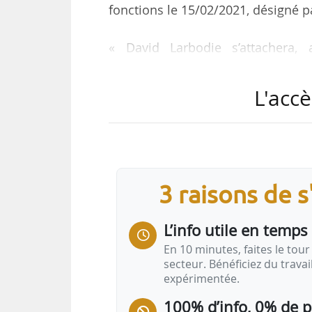
fonctions le 15/02/2021, désigné pa
« David Larbodie s’attachera, 
collaborateurs de l’ONV, à mettre
tête de l’organisme, foncière imm
L'accè
partenaires sociaux et son équipe, 
l’effort de construction de lo
développant l’accession sociale à 
Diplômé en droit et en…
3 raisons de 
L’info utile en temps 
En 10 minutes, faites le tour 
secteur. Bénéficiez du trava
expérimentée.
100% d’info, 0% de 