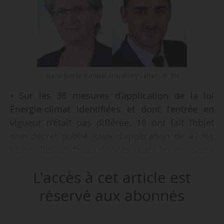
Marie-Noëlle Battistel et Anthony Cellier - © AN
• Sur les 38 mesures d’application de la loi
Énergie-climat identifiées et dont l’entrée en
vigueur n’était pas différée, 18 ont fait l’objet
d’un décret publié (taux d’application de 47 %),
selon les chiffres donnés par le ministère
chargé des relations avec le Parlement à la mi-
L'accès à cet article est
janvier 2021.
• Sur les habilitations à légiférer par
réservé aux abonnés
ordonnance, 7 dispositions d’habilitation sur 16
avaient déjà donné lieu à la publication d’une