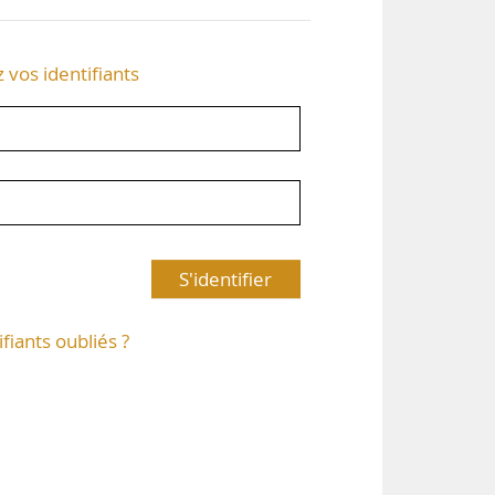
z vos identifiants
S'identifier
ifiants oubliés ?