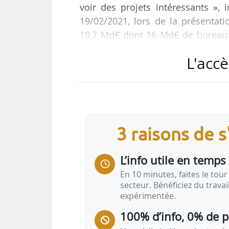
voir des projets intéressants », 
19/02/2021, lors de la présentat
19,7 Md€ dont 16 Md€ de bureaux et
en 2020.
L'accè
« Nous avons un objectif de 7 opér
sont engagées et devraient être li
5 500 m² de bureaux en logements
déposer un permis de construire e
3 raisons de 
L’info utile en temps 
En 10 minutes, faites le tour 
secteur. Bénéficiez du trava
expérimentée.
100% d’info, 0% de 