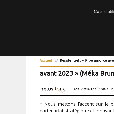
Découvrir sans engagement
Ce site uti
Menu
Accueil
Résidentiel : « Pipe amorcé av
Résidentiel : « Pipe amo
avant 2023 » (Méka Brun
Paris - Actualité n°209025 - P
« Nous mettons l’accent sur le po
partenariat stratégique et innova