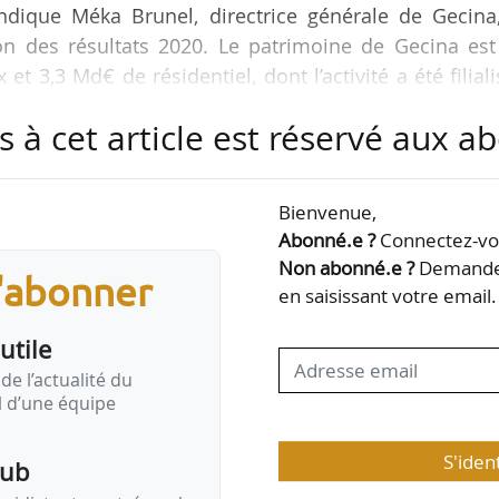
indique Méka Brunel, directrice générale de Gecina
ion des résultats 2020. Le patrimoine de Gecina est
 3,3 Md€ de résidentiel, dont l’activité a été filial
s à cet article est réservé aux 
ations de logements à Paris et en proche banlieue. E
vrées avant 2023. L’une d’elles est une transformatio
Bienvenue,
e
 dans le 14
arr. de Paris. Nous ne désespérons pas
Abonné.e ?
Connectez-vou
n mars 2021. C’est un projet mené avec la…
Non abonné.e ?
Demandez
s'abonner
en saisissant votre email.
utile
de l’actualité du
il d’une équipe
S'iden
pub