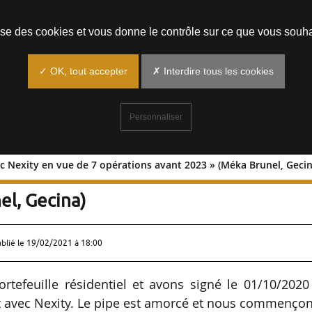
Prendre un rendez-vous
lise des cookies et vous donne le contrôle sur ce que vous souha
✓ OK, tout accepter
✗ Interdire tous les cookies
Personnaliser
ec Nexity en vue de 7 opérations avant 2023 » (Méka Brunel, Gecin
rcé avec Nexity en vue de 7 opérations
el, Gecina)
ublié le
19/02/2021 à 18:00
rtefeuille résidentiel et avons signé le 01/10/202
nt avec Nexity. Le pipe est amorcé et nous commenço