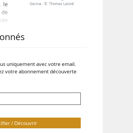
, le
Gecina - © Thomas Laisné
 de
isée
abonnés
lles
n de
 de
s uniquement avec votre email.
 votre abonnement découverte
tifier / Découvrir