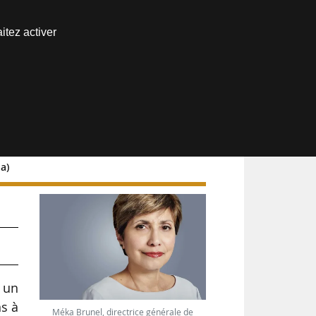
Nous joindre
itez activer
Espace abonné
a)
0 un
ns à
Méka Brunel, directrice générale de