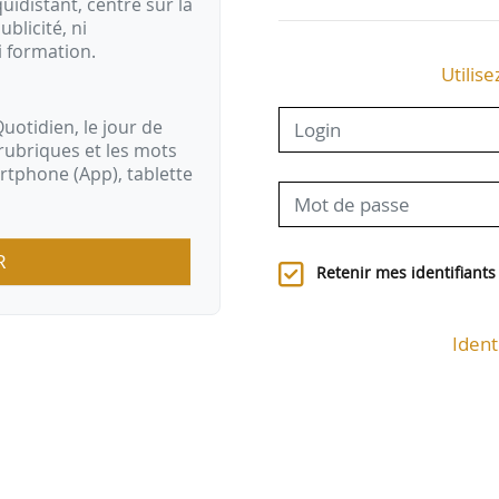
idistant, centré sur la
ublicité, ni
i formation.
Utilise
uotidien, le jour de
rubriques et les mots
artphone (App), tablette
R
Retenir mes identifiants
Ident