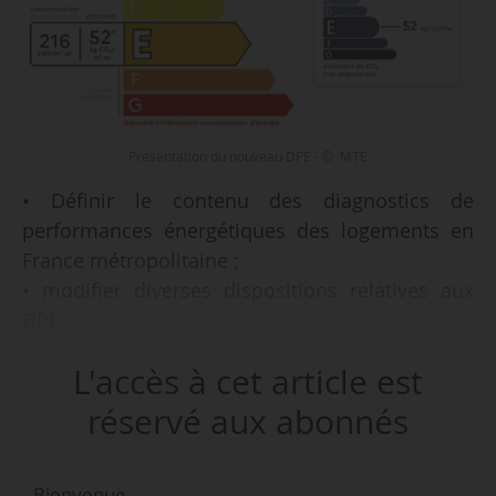
Présentation du nouveau DPE - © MTE
• Définir le contenu des diagnostics de
performances énergétiques des logements en
France métropolitaine ;
• modifier diverses dispositions relatives aux
DPE ;
• définir les dispositions techniques et
L'accès à cet article est
procédures relatives aux DPE, à la validation des
logiciels les établissant et à leurs modalités de
réservé aux abonnés
transmissions l’observatoire des diagnostics de
performance énergétique.
Bienvenue,