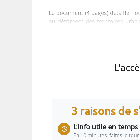
Le document (4 pages) détaille not
au détriment des territoires urbai
préfets fixant la clé de répartition
pour 2021, envoyée par la ministre
L'accè
…
3 raisons de 
L’info utile en temps 
En 10 minutes, faites le tour 