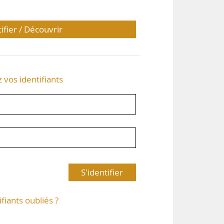
tifier / Découvrir
z vos identifiants
S'identifier
ifiants oubliés ?