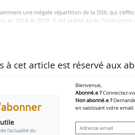
amment une inégale répartition de la DSIL qui s’effe
ns en 2018 et 2019. Il est publié après l’instruction
 des dotations d’investissement de l’État aux collectiv
 Jacqueline Gourault, le 02/02/2021.
s à cet article est réservé aux 
Bienvenue,
Abonné.e ?
Connectez-vou
Non abonné.e ?
Demandez
s'abonner
en saisissant votre email.
utile
de l’actualité du