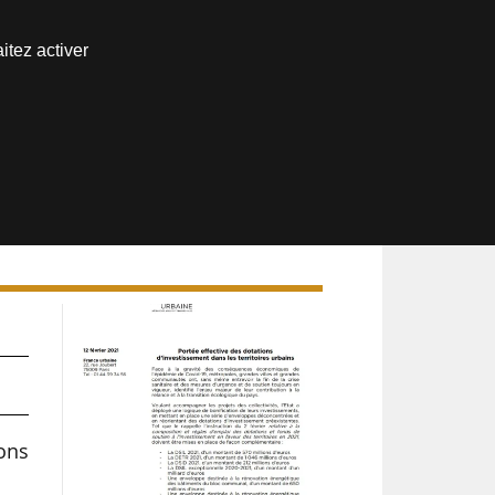
Nous joindre
itez activer
Espace abonné
,
ions