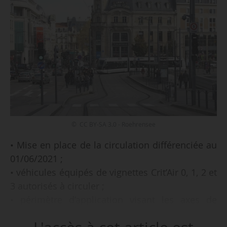
© CC BY-SA 3.0 - Roehrensee
• Mise en place de la circulation différenciée au
01/06/2021 ;
• véhicules équipés de vignettes Crit’Air 0, 1, 2 et
3 autorisés à circuler ;
• périmètre d’application visant les axes de
circulation de la métropole (hors A31, A33 et
A330 au sud de l’échangeur A33/A330) avec