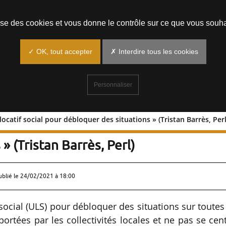
Prendre un rendez-vous
lise des cookies et vous donne le contrôle sur ce que vous souha
✓ OK, tout accepter
✗ Interdire tous les cookies
Personnaliser
 locatif social pour débloquer des situations » (Tristan Barrès, Perl
er l’usufruit locatif social pour
» (Tristan Barrès, Perl)
ublié le
24/02/2021 à 18:00
atif social (ULS) pour débloquer des situations sur toutes
ortées par les collectivités locales et ne pas se cen