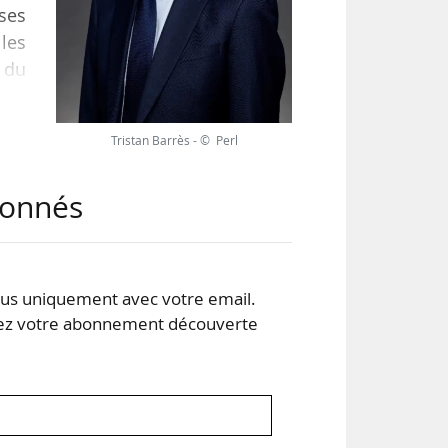
ases
les
r du
l de
Tristan Barrès - © Perl
ment
abonnés
oute
s uniquement avec votre email.
 votre abonnement découverte