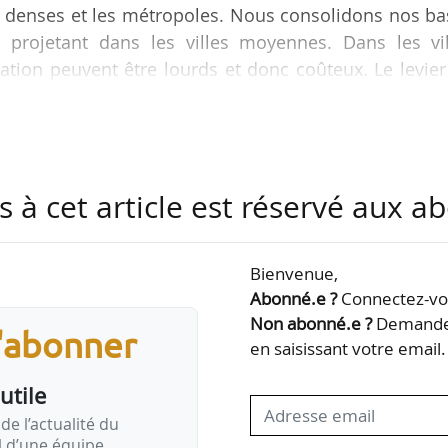
ès denses et les métropoles. Nous consolidons nos b
 projetant dans les villes moyennes. Dans les vil
tation peuvent être lourds et donc coûteux. Le levie
olution », déclare Tristan Barrès, directeur généra
er 2021, la filiale de Nexity entend « faire du loge
s à cet article est réservé aux 
 en cohérence avec la stratégie de l’entreprise », aj
Bienvenue,
Abonné.e ?
Connectez-vou
Non abonné.e ?
Demandez
s'abonner
en saisissant votre email.
utile
de l’actualité du
il d’une équipe