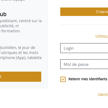
S'iden
pub
idistant, centré sur la
ublicité, ni
i formation.
Utilise
uotidien, le jour de
rubriques et les mots
artphone (App), tablette
R
Retenir mes identifiants
Ident