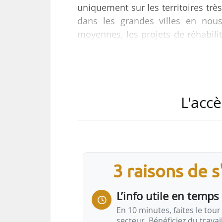
uniquement sur les territoires tr
dans les grandes villes en nous
moyennes, les projets de réhabili
financement privé peut être une s
Perl, à News Tank le 23/02/2021.
Devenue société à mission en janvi
L'accè
abordable au plus près des besoins,
Tristan Barrès. Selon lui, « le…
3 raisons de 
L’info utile en temps 
En 10 minutes, faites le tour 
secteur. Bénéficiez du trava