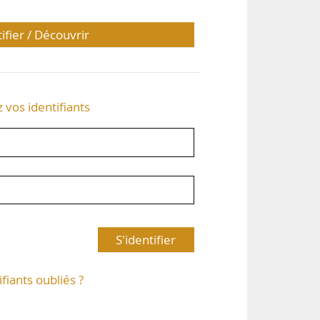
tifier / Découvrir
z vos identifiants
S'identifier
ifiants oubliés ?