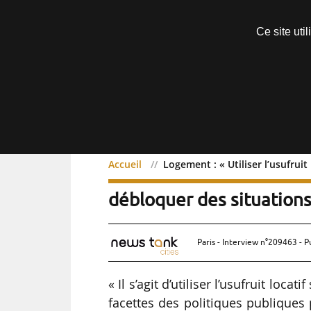
Découvrir sans engagement
Ce site uti
Menu
Accueil
Logement : « Utiliser l’usufruit
Logement : « Utilis
Exclusif
débloquer des situations 
Paris - Interview n°209463 - P
« Il s’agit d’utiliser l’usufruit loc
facettes des politiques publiques p