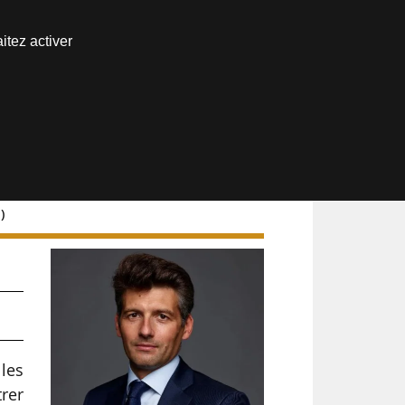
Nous joindre
itez activer
Espace abonné
)
 les
trer