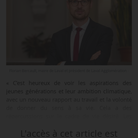
Florian Bercault, maire de Laval et président de Laval Agglomération -
« C’est heureux de voir les aspirations des
jeunes générations et leur ambition climatique,
avec un nouveau rapport au travail et la volonté
de donner du sens à sa vie. Cela a des
répercussions sur le cadre de vie désiré. Les
villes de taille intermédiaire ont tous les atouts
L'accès à cet article est
pour y répondre et permettre un équilibre de