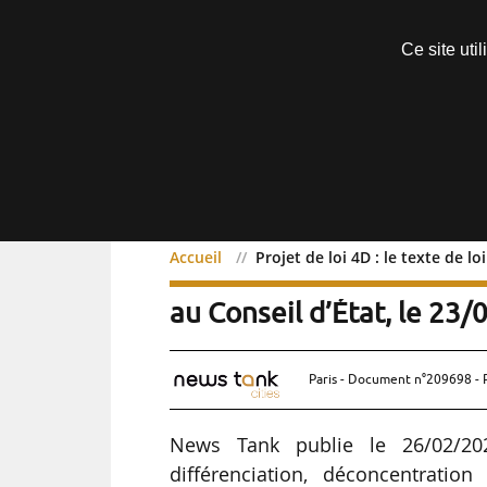
Découvrir sans engagement
Ce site uti
Menu
Accueil
Projet de loi 4D : le texte de l
Projet de loi 4D :
Exclusif
au Conseil d’État, le 23
Paris - Document n°209698 - 
News Tank publie le 26/02/202
différenciation, déconcentratio