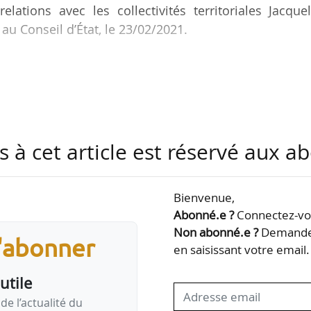
elations avec les collectivités territoriales Jacque
au Conseil d’État, le 23/02/2021.
acqueline Gourault
embre
@ Conseil constitutionnel
s à cet article est réservé aux 
onseillère municipale
@ La Chaussée-Saint-Victor
onseillère communautaire
@ Communauté
Bienvenue,
’agglomération de
…
Abonné.e ?
Connectez-vou
Non abonné.e ?
Demandez
s'abonner
en saisissant votre email.
utile
de l’actualité du