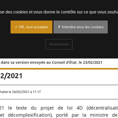
Prendre un rendez-vous
lise des cookies et vous donne le contrôle sur ce que vous souha
✓ OK, tout accepter
✗ Interdire tous les cookies
Personnaliser
oi dans sa version envoyée au Conseil d’État, le 23/02/2021
 le texte de loi dans sa version envoyée
/02/2021
Publié le
26/02/2021 à 11:17
1 le texte du projet de loi 4D (décentralisati
n et décomplexification), porté par la ministre de