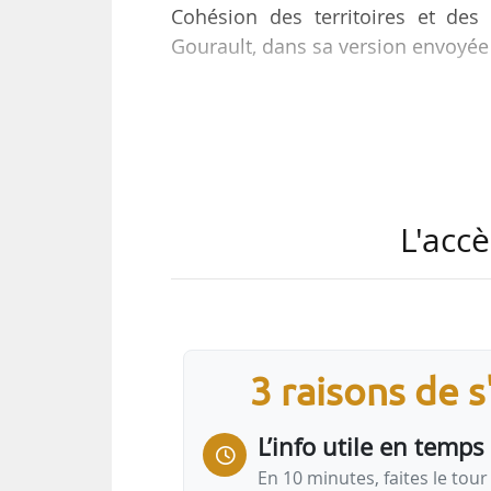
Cohésion des territoires et des r
Gourault, dans sa version envoyée 
J
M
L'accè
C
C
d
3 raisons de 
L’info utile en temps 
En 10 minutes, faites le tour 