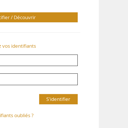
tifier / Découvrir
z vos identifiants
S'identifier
ifiants oubliés ?