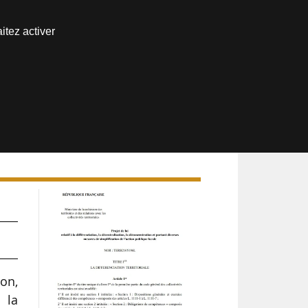
Nous joindre
itez activer
Espace abonné
on,
 la