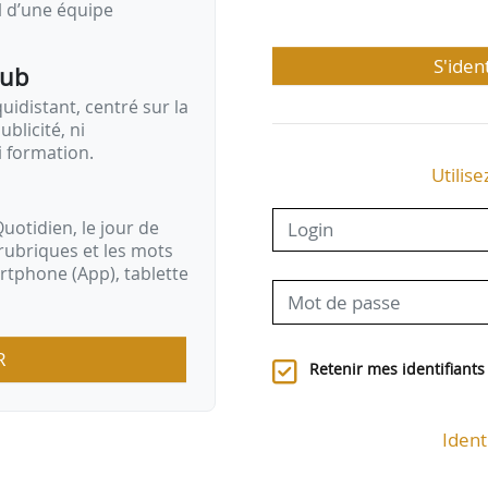
il d’une équipe
S'iden
pub
idistant, centré sur la
ublicité, ni
i formation.
Utilise
uotidien, le jour de
rubriques et les mots
artphone (App), tablette
R
Retenir mes identifiants
Ident