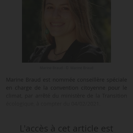
Marine Braud - © Marine Braud
Marine Braud est nommée conseillère spéciale
en charge de la convention citoyenne pour le
climat, par arrêté du ministère de la Transition
écologique, à compter du 04/02/2021.
Elle était déjà conseillère société civile et
L'accès à cet article est
convention citoyenne pour le climat pour le