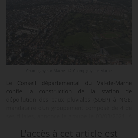
Champigny-sur-Marne - © Champigny-sur-Marne
Le Conseil départemental du Val-de-Marne
confie la construction de la station de
dépollution des eaux pluviales (SDEP) à NGE,
mandataire d’un groupement composé de 4 de
ses filiales, annonce le groupe le 03/03/2021. À
Champigny-sur-Marne (Val-de-Marne), la station
L'accès à cet article est
vise à éviter les inondations en récoltant les