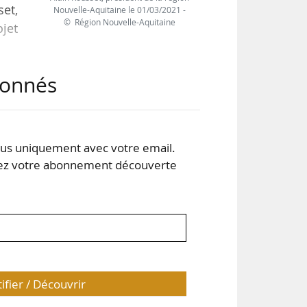
et,
Nouvelle-Aquitaine le 01/03/2021 -
© Région Nouvelle-Aquitaine
ojet
abonnés
s de
 en
re »
lus
s uniquement avec votre email.
 votre abonnement découverte
tifier / Découvrir