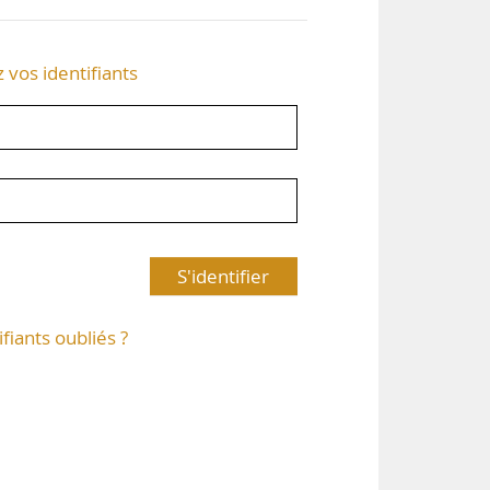
z vos identifiants
S'identifier
ifiants oubliés ?