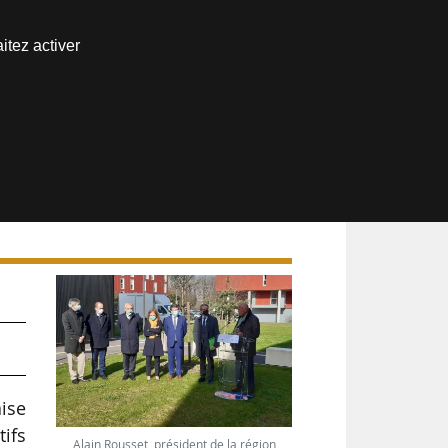
Nous joindre
itez activer
Espace abonné
s
ise
tifs
Alain Rousset, président de la région