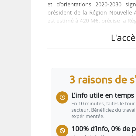
et d’orientations 2020-2030 si
président de la Région Nouvelle-A
est estimé à 420 M€, précise la R
L'accè
Le contrat implique cinq partenai
Bordeaux Aquitaine et la confére
Gironde. Il entend « pérenniser et 
en matière de logement. « L’agg
tendue dans la région Nouvelle-A
3 raisons de 
L’info utile en temps 
En 10 minutes, faites le tour 
secteur. Bénéficiez du trava
expérimentée.
100% d’info, 0% de 