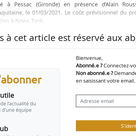
gné à Pessac (Gironde) en présence d’Alain Rouss
quitaine, le 01/03/2021. Le coût prévisionnel du pr
égion à News Tank.
s à cet article est réservé aux 
res : la région, l’État, Bordeaux métropole, le Crou
nce départementale des habitations à loyers modérés
coordonner les interventions publiques sur le territoi
Bienvenue,
lomération bordelaise représente la situation la p
Abonné.e ?
Connectez-vou
quitaine…
Non abonné.e ?
Demandez
s'abonner
en saisissant votre email.
utile
de l’actualité du
il d’une équipe
S'iden
pub