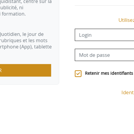
idistant, centré sur la
ublicité, ni
i formation.
Utilise
uotidien, le jour de
rubriques et les mots
artphone (App), tablette
R
Retenir mes identifiants
Ident