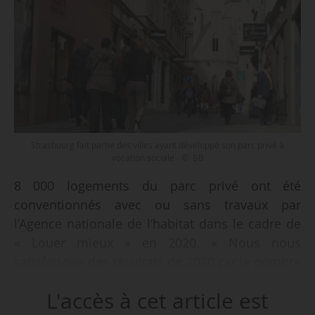
Strasbourg fait partie des villes ayant développé son parc privé à
vocation sociale - © BB
8 000 logements du parc privé ont été
conventionnés avec ou sans travaux par
l’Agence nationale de l’habitat dans le cadre de
« Louer mieux » en 2020. « Nous nous
satisfaisons des résultats de 2020 car le nombre
de logements conventionnés avec travaux a
L'accès à cet article est
augmenté, passant de 3 900