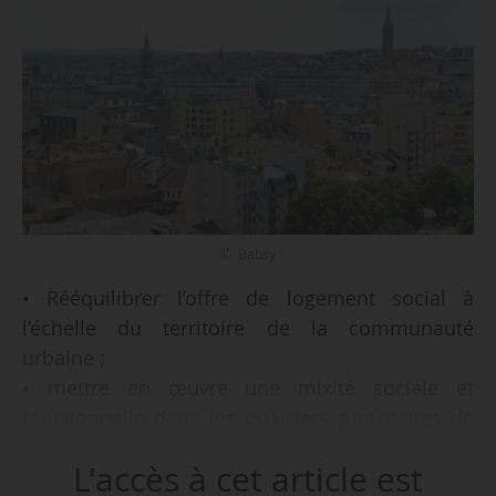
© Babsy
• Rééquilibrer l’offre de logement social à
l’échelle du territoire de la communauté
urbaine ;
• mettre en œuvre une mixité sociale et
fonctionnelle dans les quartiers prioritaires de
la politique de la ville (QPV) ;
L'accès à cet article est
• redonner de l’attractivité aux quartiers par le