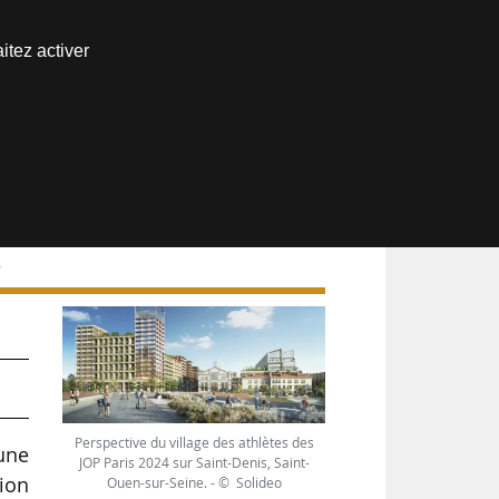
Nous joindre
itez activer
Espace abonné
s
s
Perspective du village des athlètes des
une
JOP Paris 2024 sur Saint-Denis, Saint-
tion
Ouen-sur-Seine. - © Solideo