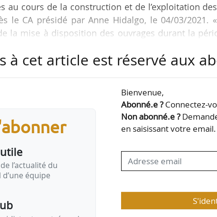
és au cours de la construction et de l’exploitation de
ès le CA présidé par Anne Hidalgo, le 04/03/2021. «
 de la mise à disposition des ouvrages durant la pér
tive aux futurs gestionnaires publics et privés. (…) Le
s à cet article est réservé aux 
r la Solideo et les maîtres d’ouvrage font face à
bonne organisation de l’événement des JOP 2024 », 
de la Solideo.
Bienvenue,
Abonné.e ?
Connectez-vou
s comprend…
Non abonné.e ?
Demandez
s'abonner
en saisissant votre email.
utile
de l’actualité du
il d’une équipe
S'iden
pub