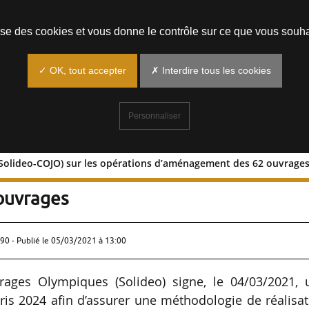
Prendre un rendez-vous
lise des cookies et vous donne le contrôle sur ce que vous souha
✓ OK, tout accepter
✗ Interdire tous les cookies
Personnaliser
 (Solideo-COJO) sur les opérations d’aménagement des 62 ouvrage
cadre (Solideo-COJO) sur les opération
ouvrages
90 - Publié le
05/03/2021 à 13:00
rages Olympiques (Solideo) signe, le 04/03/2021, 
is 2024 afin d’assurer une méthodologie de réalisa