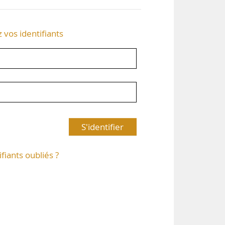
z vos identifiants
S'identifier
ifiants oubliés ?