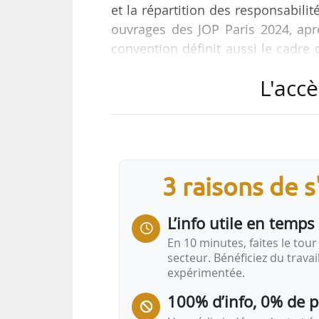
et la répartition des responsabilit
ouvrages des JOP Paris 2024, apr
convention définit aussi le cadre
des Jeux, avant une livraison défini
L'accè
ouvrages pérennes construits pa
impératif de livraison pour la 
Nicolas Ferrand, directeur général 
L’état d’avancement des ouvrage
3 raisons de 
L’info utile en temps 
En 10 minutes, faites le tour 
secteur. Bénéficiez du trava
expérimentée.
100% d’info, 0% de 