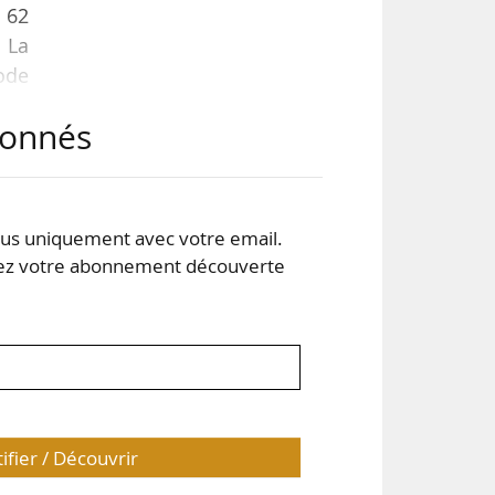
s 62
 La
iode
s 62
abonnés
 un
dit
s uniquement avec votre email.
 votre abonnement découverte
tifier / Découvrir