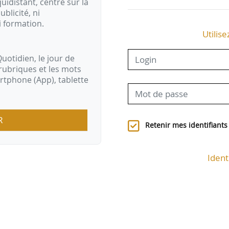
idistant, centré sur la
ublicité, ni
i formation.
Utilise
uotidien, le jour de
rubriques et les mots
artphone (App), tablette
R
Retenir mes identifiants
Ident