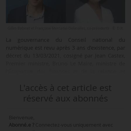
Gilles Babinet et Françoise Mercadal-Delasalles, co-présidents - © D.R.
La gouvernance du Conseil national du
numérique est revu après 3 ans d’existence, par
décret du 13/03/2021, cosigné par Jean Castex,
Premier ministre, Bruno Le Maire, ministre de
l’Économie, des finances et de la relance, et
Cédric O, secrétaire d’État chargé de la
L'accès à cet article est
Transition numérique et des communications
électroniques, publié au Journal Officiel du
réservé aux abonnés
14/02/2021.
Bienvenue,
Selon le texte :
Abonné.e ?
Connectez-vous uniquement avec
• le nombre des membres du Conseil national