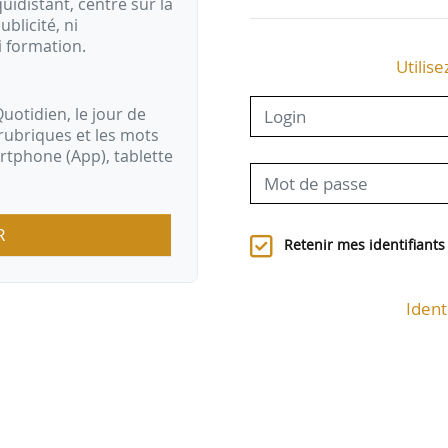
idistant, centré sur la
ublicité, ni
i formation.
Utilise
uotidien, le jour de
rubriques et les mots
artphone (App), tablette
R
Retenir mes identifiants
Ident