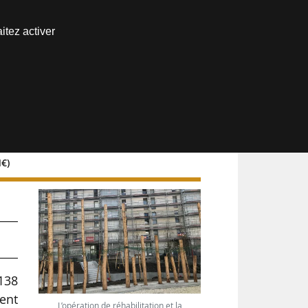
Nous joindre
itez activer
Espace abonné
M€)
 138
ent
L’opération de réhabilitation et la