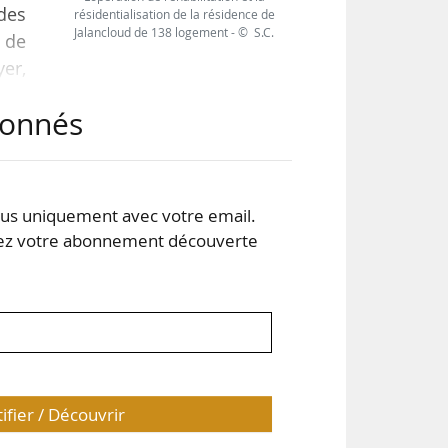
des
résidentialisation de la résidence de
Jalancloud de 138 logement - © S.C.
s de
er,
e de
abonnés
 de
f).
s uniquement avec votre email.
 votre abonnement découverte
tifier / Découvrir