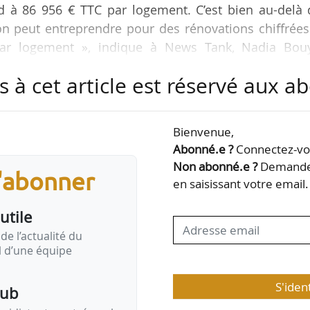
d à 86 956 € TTC par logement. C’est bien au-delà 
on peut entreprendre pour des rénovations chiffrée
ar logement », indique à News Tank, Nadia Bouy
upe Action Logement), le 02/03/2021, lors d’une visit
s à cet article est réservé aux 
nuelle Wargon, ministre chargée du Logement et
dent du Mouvement des Entreprises de France (Mede
19. Livraison : juin 2021.
Bienvenue,
Abonné.e ?
Connectez-vou
mené par…
Non abonné.e ?
Demandez
s'abonner
en saisissant votre email.
utile
de l’actualité du
il d’une équipe
S'iden
pub