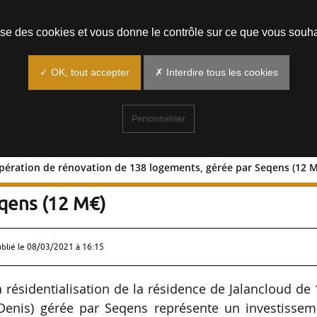
Prendre un rendez-vous
lise des cookies et vous donne le contrôle sur ce que vous souha
✓ OK, tout accepter
✗ Interdire tous les cookies
Personnaliser
: opération de rénovation de 138 logements, gérée par Seqens (12 
nis) : opération de rénovation de 138
qens (12 M€)
ublié le
08/03/2021 à 16:15
la résidentialisation de la résidence de Jalancloud de
-Denis) gérée par Seqens représente un investissem