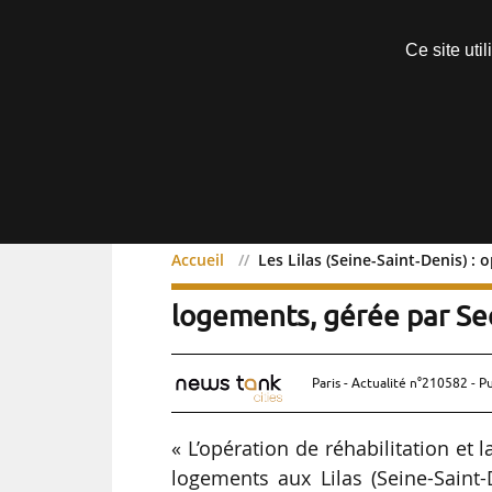
Découvrir sans engagement
Ce site uti
Menu
Accueil
Les Lilas (Seine-Saint-Denis) 
Les Lilas (Seine-Saint-De
logements, gérée par Se
Paris - Actualité n°210582 - P
« L’opération de réhabilitation et 
logements aux Lilas (Seine-Saint