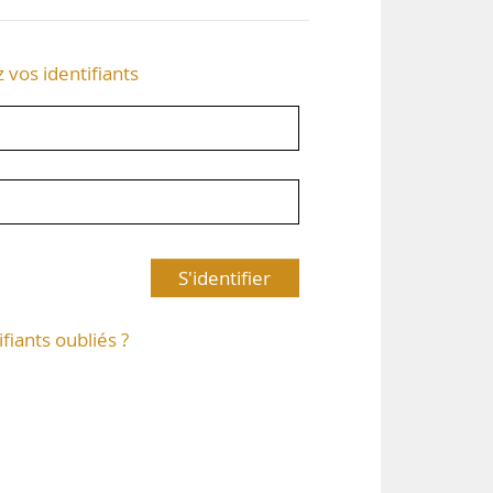
z vos identifiants
S'identifier
ifiants oubliés ?