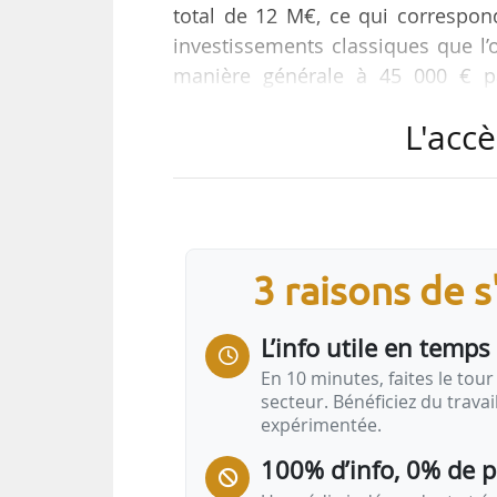
total de 12 M€, ce qui correspon
investissements classiques que l’
manière générale à 45 000 € p
directrice générale de Seqens (gro
L'accè
chantier, en présence d’ Emma
Geoffroy Roux de Bézieux, prési
Démarrage des travaux : janvier 20
Le chantier de réhabilitation est 
3 raisons de 
L’info utile en temps 
En 10 minutes, faites le tour 
secteur. Bénéficiez du trava
expérimentée.
100% d’info, 0% de 