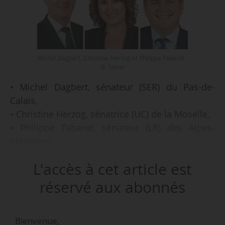
Michel Dagbert, Christine Herzog et Philippe Tabarot -
© Sénat
• Michel Dagbert, sénateur (SER) du Pas-de-
Calais,
• Christine Herzog, sénatrice (UC) de la Moselle,
• Philippe Tabarot, sénateur (LR) des Alpes-
Maritimes,
sont nommés membres du Conseil d’orientation
L'accès à cet article est
des infrastructures (COI) par le Sénat, au JO le
09/03/2021.
réservé aux abonnés
Le COI, installé en octobre 2017, est introduit
Bienvenue,
dans le code des Transports par l’article 3 de la