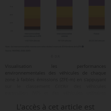
© D.R.
Visualisation les performances
environnementales des véhicules de chaque
zone à faibles émissions (ZFE-m) en s’appuyant
sur le classement Crit’Air des véhicules
particuliers (VP) et des véhicules utilitaires
légers (VUL), tel est l’objet de l’application
L'accès à cet article est
Dataviz du Service des données et études