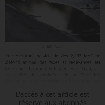
© Griffin Taylor
La répartition individuelle des 2,197 Md€ de
plafond annuel des taxes et redevances est
fixée pour chacune des 6 agences de l’eau, par
un arrêté du ministère de la Transition
écologique et du ministère de l’Économie, des
finances et de la relance, en date du 28/01/2021,
L'accès à cet article est
publié au Journal officiel du 10/03/2021.
réservé aux abonnés