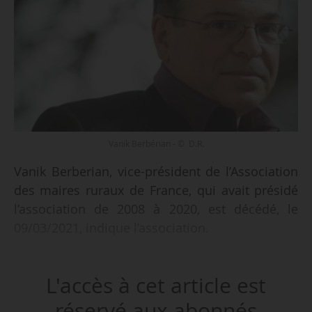
Vanik Berbérian - © D.R.
Vanik Berberian, vice-président de l’Association
des maires ruraux de France, qui avait présidé
l’association de 2008 à 2020, est décédé, le
09/03/2021, indique l’association.
Ancien membre du Modem, puis sans étiquette,
L'accès à cet article est
le maire de Gargilesse-Dampierre dans l’Indre
(le village de Georges Sand) était président de
réservé aux abonnés