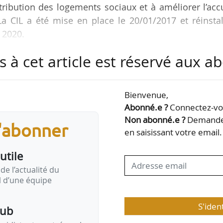
ttribution des logements sociaux et à améliorer l’acc
La CIL a été mise en place le 20/01/2017 et réinsta
 2020.
s à cet article est réservé aux 
’attribution a été validée par la CIL du 27/11/2019
tain du 06/02/2020. Pour des raisons sanitaires, n
ons souhaité, organiser une cérémonie officielle pou
Bienvenue,
c été signée lors de la CIL du 01/03/2021. Mais sa mis
Abonné.e ?
Connectez-vou
écise la…
Non abonné.e ?
Demandez
s'abonner
en saisissant votre email.
utile
de l’actualité du
il d’une équipe
S'iden
pub