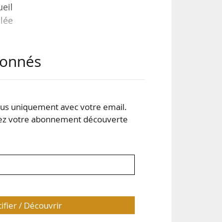
ueil
llée
abonnés
 et
ous
r la
e en
s uniquement avec votre email.
 votre abonnement découverte
tifier / Découvrir