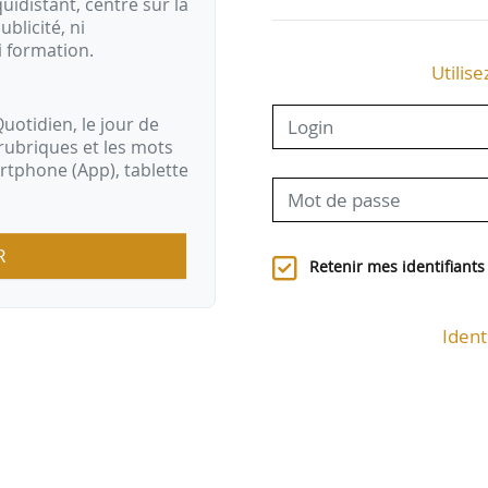
idistant, centré sur la
ublicité, ni
i formation.
Utilise
uotidien, le jour de
rubriques et les mots
artphone (App), tablette
R
Retenir mes identifiants
Ident