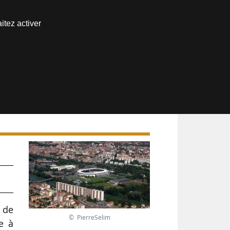
Nous joindre
itez activer
Espace abonné
s de
© PierreSelim
e à