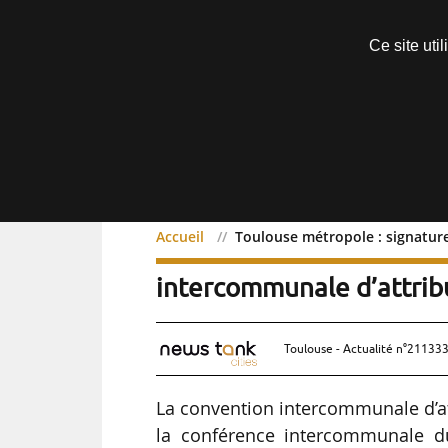
Découvrir sans engagement
Ce site uti
Menu
Accueil
Toulouse métropole : signature
Toulouse métropole : sig
intercommunale d’attrib
Toulouse - Actualité n°211333
La convention intercommunale d’at
la conférence intercommunale du