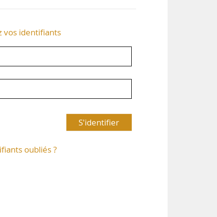
z vos identifiants
S'identifier
ifiants oubliés ?