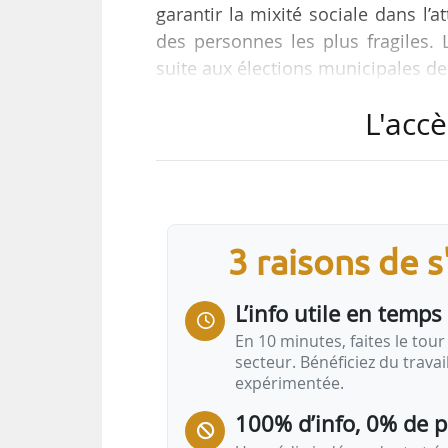
garantir la mixité sociale dans l’a
des personnes les plus fragiles. 
suite aux élections municipales de
L'accè
« La convention intercommunale d
adoptée par le conseil métropoli
n’avons pas pu, comme nous l’auri
signature de la CIA. Celle-ci a don
œuvre a commencé dès 2020 », pr
3 raisons de 
L’info utile en temps 
En 10 minutes, faites le tour 
secteur. Bénéficiez du trava
expérimentée.
100% d’info, 0% de 