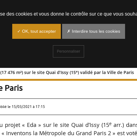
Prendre un rendez-vous
lise des cookies et vous donne le contrôle sur ce que vous souha
✓ OK, tout accepter
✗ Interdire tous les cookies
Personnaliser
e
17 476 m²) sur le site Quai d’Issy (15
) validé par la Ville de Paris
: Eda (17 476 m²) sur le site Quai d’Is
de Paris
ublié le
15/03/2021 à 17:15
e
u projet « Eda » sur le site Quai d’Issy (15
arr.) dan
t « Inventons la Métropole du Grand Paris 2 » est vot