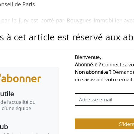
onseil de Paris.
par le jury est porté par Bouygues Immobilier avec
uma (Tokyo). Le projet propose la construction d
s à cet article est réservé aux 
t le lien entre Paris et Issy-les-Moulineaux (Hauts
x en superstructure et 5 niveaux d’infrastructure,
e
ndique Emmanuel Grégoire, 1
adjoint à la mairie de P
Bienvenue,
rchitecture, du Grand Paris, de la transformation 
Abonné.e ?
Connectez-vou
ons…
Non abonné.e ?
Demandez
s'abonner
en saisissant votre email.
utile
de l’actualité du
il d’une équipe
S'iden
pub