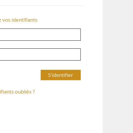
z vos identifiants
S'identifier
ifiants oubliés ?