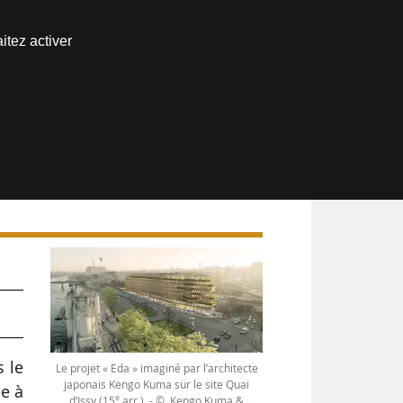
Nous joindre
itez activer
Espace abonné
sy
s le
Le projet « Eda » imaginé par l’architecte
japonais Kengo Kuma sur le site Quai
ée à
e
d’Issy (15
arr.). - © Kengo Kuma &