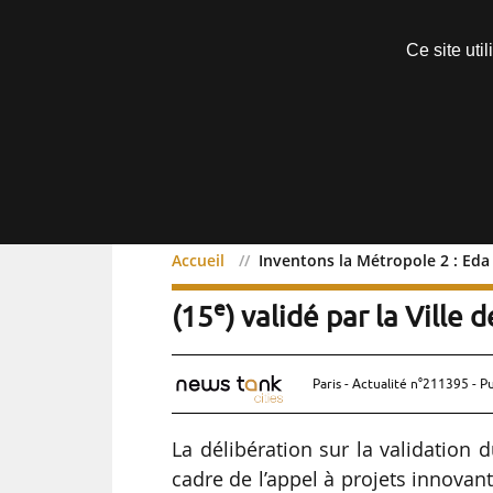
Découvrir sans engagement
Ce site uti
Menu
Accueil
Inventons la Métropole 2 : Eda (
Inventons la Métropole 2 
e
(15
) validé par la Ville 
Paris - Actualité n°211395 - P
La délibération sur la validation d
cadre de l’appel à projets innovan