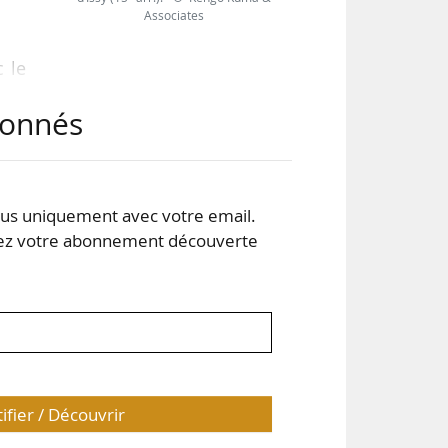
Associates
 le
’un
abonnés
-de-
 une
aris
des
s uniquement avec votre email.
 votre abonnement découverte
tifier / Découvrir