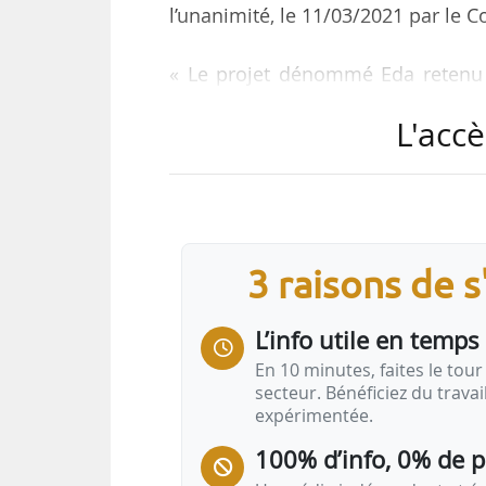
l’unanimité, le 11/03/2021 par le C
« Le projet dénommé Eda retenu 
cabinet d’architecture Kengo K
L'accè
bâtiment d’entrée de ville faisan
Seine), développant, sur 7 niveau
surface de 17 476 m² de SDP », i
en charge de l’urbanisme, de l’a
politiques publiques et des relati
3 raisons de 
L’info utile en temps 
En 10 minutes, faites le tour 
secteur. Bénéficiez du trava
expérimentée.
100% d’info, 0% de 