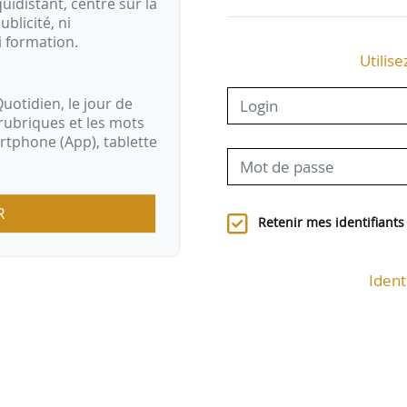
idistant, centré sur la
ublicité, ni
i formation.
Utilise
uotidien, le jour de
rubriques et les mots
artphone (App), tablette
R
Retenir mes identifiants
Ident