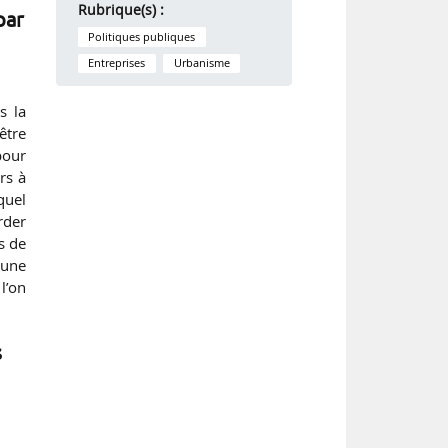
Rubrique(s) :
par
Politiques publiques
Entreprises
Urbanisme
s la
être
pour
rs à
quel
rder
s de
 une
l’on
s