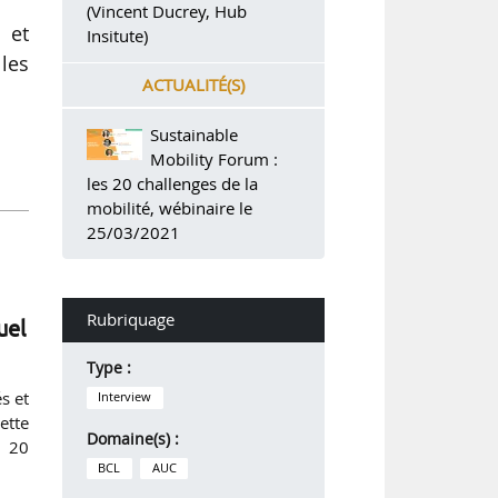
(Vincent Ducrey, Hub
 et
Insitute)
les
ACTUALITÉ(S)
Sustainable
Mobility Forum :
les 20 challenges de la
mobilité, wébinaire le
25/03/2021
Rubriquage
uel
Type :
s et
Interview
ette
Domaine(s) :
s 20
BCL
AUC