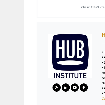
Fiche n° 41829, cré
H
•
• 
• 
•
m
pr
d
•
• 
C