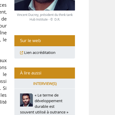
ices
ent,
Vincent Ducrey, président du think tank
 de
Hub Institute - © D.R.
pour
aîne
, le
Sur le web
Lien accréditation
naux
ons
À lire aussi
 le
ssi
INTERVIEW(S)
 Si
lles
« Le terme de
développement
ité
durable est
souvent utilisé à outrance »