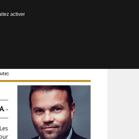
Nous joindre
itez activer
Espace abonné
tute)
té
+
Les
pour