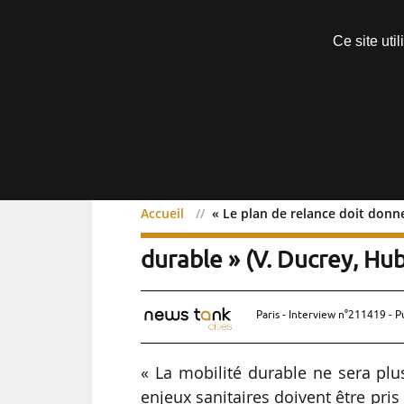
Découvrir sans engagement
Ce site uti
Menu
Accueil
« Le plan de relance doit donne
« Le plan de relance doi
durable » (V. Ducrey, Hub
Paris - Interview n°211419 - P
« La mobilité durable ne sera pl
enjeux sanitaires doivent être pri