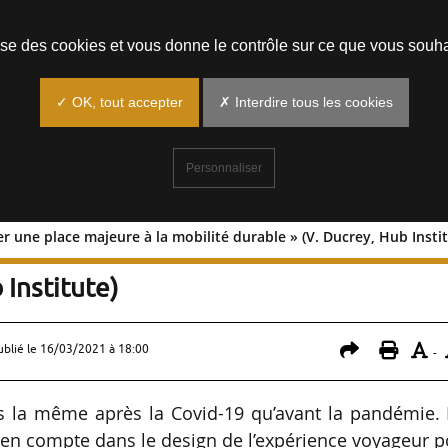
Prendre un rendez-vous
lise des cookies et vous donne le contrôle sur ce que vous souha
✓ OK, tout accepter
✗ Interdire tous les cookies
Personnaliser
r une place majeure à la mobilité durable » (V. Ducrey, Hub Insti
t donner une place majeure à la mobili
 Institute)
ublié le
16/03/2021 à 18:00
-
us la même après la Covid-19 qu’avant la pandémie. 
s en compte dans le design de l’expérience voyageur 