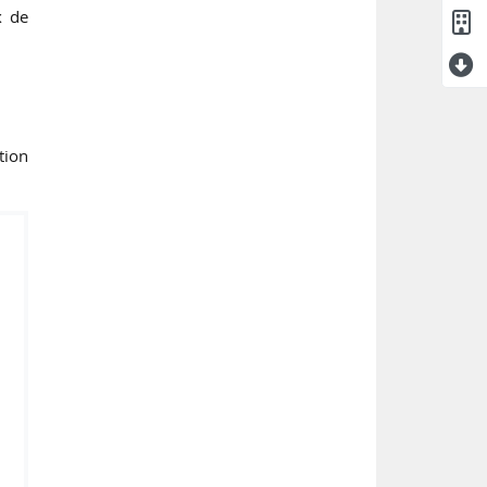
x de
tion