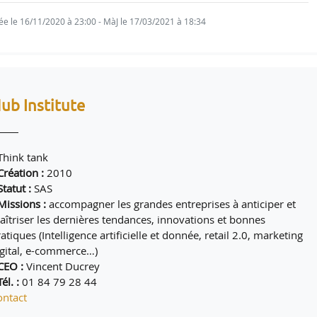
ée le 16/11/2020 à 23:00 - MàJ le 17/03/2021 à 18:34
ub Institute
 Think tank
Création :
2010
Statut :
SAS
 Missions :
accompagner les grandes entreprises à anticiper et
aîtriser les dernières tendances, innovations et bonnes
atiques (Intelligence artificielle et donnée, retail 2.0, marketing
igital, e-commerce…)
 CEO :
Vincent Ducrey
Tél. :
01 84 79 28 44
ontact