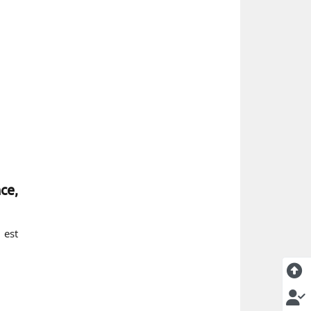
ce,
 est