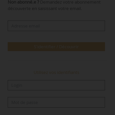
Non abonné.e ?
Demandez votre abonnement
que début 2017, 26 000 personnes sont
découverte en saisissant votre email.
hébergées en places d’urgence permanentes
dans un centre d’hébergement, soit 17 000 de
plus que début 2009.
S'identifier / Découvrir
Utilisez vos identifiants