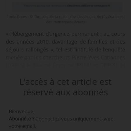
Étude Drees - © Direction de la recherche, des études, de l'évaluation et
des statistiques (Drees)
« Hébergement d’urgence permanent : au cours
des années 2010, davantage de familles et des
séjours rallongés », tel est l’intitulé de l’enquête
menée par les chercheurs Pierre-Yves Cabannes
(DREES) et Marine Émorine (ENSAI et DREES), et
publiée par la Direction de la recherche, des
L'accès à cet article est
études, de l’évaluation et des statistiques, le
02/03/2021.
réservé aux abonnés
L’Étude (6 pages) analyse les résultats des
Bienvenue,
enquêtes auprès des établissements et services
Abonné.e ?
Connectez-vous uniquement avec
pour adultes et familles en difficulté sociale (ES-
votre email.
DS) 2008, 2012 et 2016. Elle indique notamment