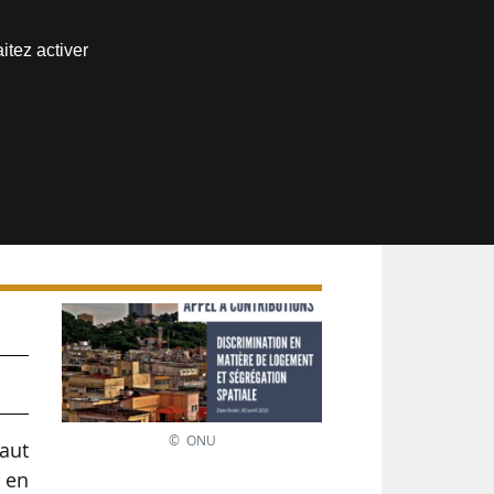
Nous joindre
itez activer
Espace abonné
e
© ONU
Haut
s en