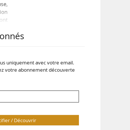
use,
ion
ront
abonnés
rmes
it à
 de
s uniquement avec votre email.
 votre abonnement découverte
tifier / Découvrir