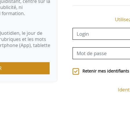
idistant, centré sur la
ublicité, ni
i formation.
Utilise
uotidien, le jour de
rubriques et les mots
artphone (App), tablette
R
Retenir mes identifiants
Ident