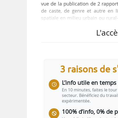
vue de la publication de 2 rapport
de caste, de genre et autre en l
spatiale en milieu urbain ou rural
présentés en 2021 et 2022.
L'accè
« Les principaux objectifs des 2 
contemporaines et historiques de d
un logement adéquat, de mettr
prévention de la discrimination et
3 raisons de 
L’info utile en temps 
En 10 minutes, faites le tour 
secteur. Bénéficiez du trava
expérimentée.
100% d’info, 0% de 