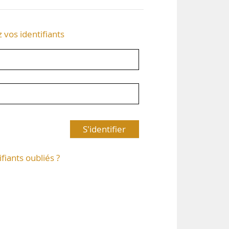
z vos identifiants
S'identifier
ifiants oubliés ?