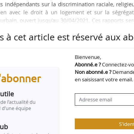
s indépendants sur la discrimination raciale, religie
ien avec le droit à un logement et sur la ségrégat
-urbain, ouvert jusqu’au 30/04/2021. Ces rapports se
s à cet article est réservé aux 
rapports interdépendants seront d’identifier les fo
iscrimination et de ségrégation qui affectent le dro
Bienvenue,
e en évidence les bonnes pratiques en matière
Abonné.e ?
Connectez-vou
 de la ségrégation dans le…
Non abonné.e ?
Demandez
s'abonner
en saisissant votre email.
utile
de l’actualité du
il d’une équipe
S'iden
pub