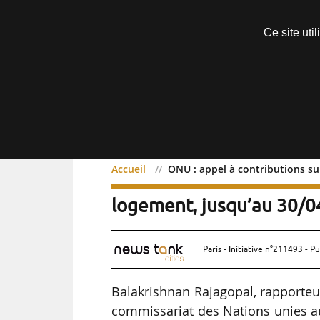
Découvrir sans engagement
Ce site uti
Menu
Accueil
ONU : appel à contributions su
ONU : appel à contributi
logement, jusqu’au 30/
Paris - Initiative n°211493 - Pu
Balakrishnan Rajagopal, rapporteu
commissariat des Nations unies au