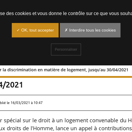
Prendre un rendez-vous
lise des cookies et vous donne le contrôle sur ce que vous souha
✓ OK, tout accepter
✗ Interdire tous les cookies
Personnaliser
r la discrimination en matière de logement, jusqu’au 30/04/2021
ons sur la discrimination en matière d
04/2021
blié le
16/03/2021 à 10:47
r spécial sur le droit à un logement convenable du 
x droits de l’Homme, lance un appel à contribution