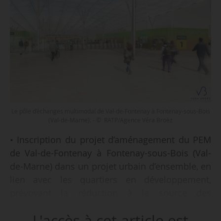
Le pôle d’échanges multimodal de Val-de-Fontenay à Fontenay-sous-Bois
(Val-de-Marne). - © RATP/Agence Véra Broëz
• Inscription du projet d’aménagement du PEM
de Val-de-Fontenay à Fontenay-sous-Bois (Val-
de-Marne) dans un projet urbain d’ensemble, en
lien avec les quartiers en développement,
prévoyant la réduction à la source des
nuisances et l’évolution vers un cadre de vie
L'accès à cet article est
plus attractif et plus sain pour les habitants