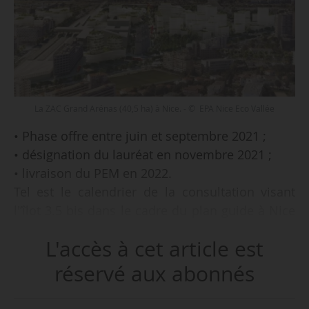
La ZAC Grand Arénas (40,5 ha) à Nice. - © EPA Nice Eco Vallée
• Phase offre entre juin et septembre 2021 ;
• désignation du lauréat en novembre 2021 ;
• livraison du PEM en 2022.
Tel est le calendrier de la consultation visant
l'’îlot 3.5 bis dans le cadre du plan guide à Nice
du Grand Arénas (ZAC de 40,5 hectares) piloté
L'accès à cet article est
par l’urbaniste François Leclercq Associés. L’îlot
3.5 bis est voisin du programme Unity (Nacarat
réservé aux abonnés
/ SCAU), situé en face du PEM de Nice Saint-
Augustin. Le projet doit finaliser le front urbain